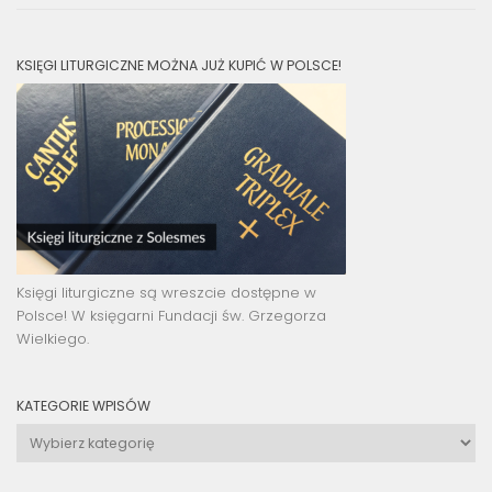
KSIĘGI LITURGICZNE MOŻNA JUŻ KUPIĆ W POLSCE!
Księgi liturgiczne są wreszcie dostępne w
Polsce! W księgarni Fundacji św. Grzegorza
Wielkiego.
KATEGORIE WPISÓW
Kategorie
wpisów