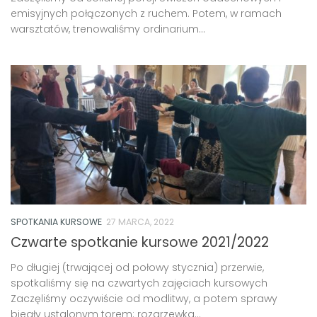
emisyjnych połączonych z ruchem. Potem, w ramach
warsztatów, trenowaliśmy ordinarium...
SPOTKANIA KURSOWE
27 MARCA, 2022
Czwarte spotkanie kursowe 2021/2022
Po długiej (trwającej od połowy stycznia) przerwie,
spotkaliśmy się na czwartych zajęciach kursowych
Zaczęliśmy oczywiście od modlitwy, a potem sprawy
biegły ustalonym torem: rozgrzewka...