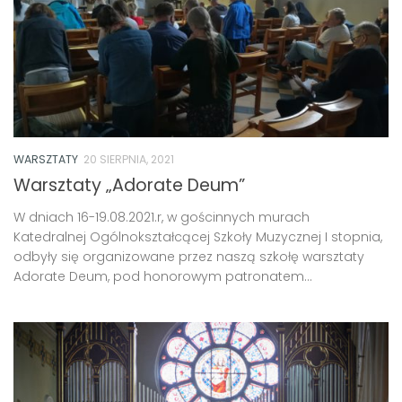
WARSZTATY
20 SIERPNIA, 2021
Warsztaty „Adorate Deum”
W dniach 16-19.08.2021.r, w gościnnych murach
Katedralnej Ogólnokształcącej Szkoły Muzycznej I stopnia,
odbyły się organizowane przez naszą szkołę warsztaty
Adorate Deum, pod honorowym patronatem...