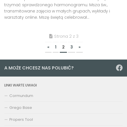
trzymać sprawdzonego harmonogramu: Msza św.,
transmitowane zajęcia w małych grupach, wykłady i
warsztaty online. Mszę świętą celebrował...
Strona 2 z 3
«
1
2
3
»
A MOŻE CHCESZ NAS POLUBIĆ?
LINKI WARTE UWAGI
Cormundum
Grego Base
Propers Tool