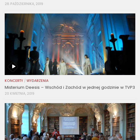
28 PAŹDZIERNIKA, 2019
KONCERTY
/
WYDARZENIA
Misterium Deesis – Wschód i Zachód w jednej godzinie w TVP3
20 KWIETNIA, 2019