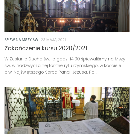
ŚPIEW NA MSZY ŚW.
23 MAJA, 2021
Zakończenie kursu 2020/2021
W Zesłanie Ducha św. o godz. 14:00 śpiewaliśmy na Mszy
św. w nadzwyczajnej formie rytu rzymskiego, w kościele
p.w. Najświętszego Serca Pana Jezusa. Po...