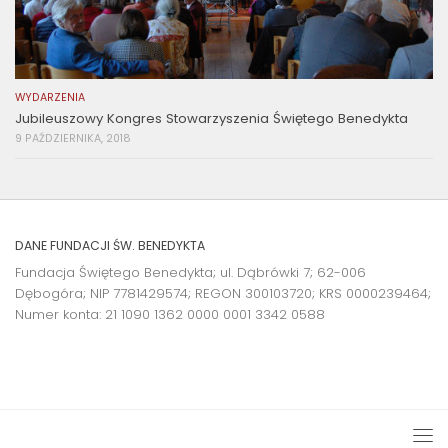
WYDARZENIA
Jubileuszowy Kongres Stowarzyszenia Świętego Benedykta
9 PAŹDZIERNIKA, 2018
DANE FUNDACJI ŚW. BENEDYKTA
Fundacja Świętego Benedykta; ul. Dąbrówki 7; 62-006
Dębogóra; NIP 7781429574; REGON 300103720; KRS 0000239464;
Numer konta:
21 1090 1362 0000 0001 3342 0588