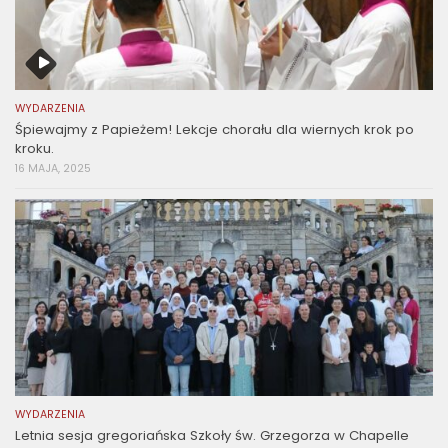
WYDARZENIA
Śpiewajmy z Papieżem! Lekcje chorału dla wiernych krok po
kroku.
16 MAJA, 2025
WYDARZENIA
Letnia sesja gregoriańska Szkoły św. Grzegorza w Chapelle