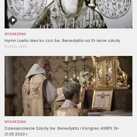
WYDARZENIA
Hymn Laeta dies ku czci św. Benedykta na 10-lecie szkoły
11 LIPCA, 2023
WYDARZENIA
Dziesięciolecie Szkoły św. Benedykta i Kongres ASBPE 19-
21.05.2023 r.