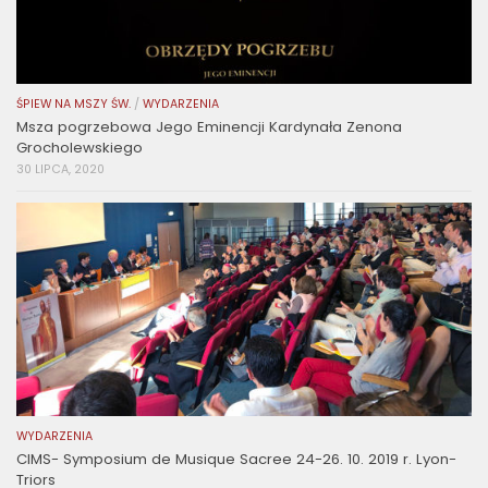
ŚPIEW NA MSZY ŚW.
/
WYDARZENIA
Msza pogrzebowa Jego Eminencji Kardynała Zenona
Grocholewskiego
30 LIPCA, 2020
WYDARZENIA
CIMS- Symposium de Musique Sacree 24-26. 10. 2019 r. Lyon-
Triors