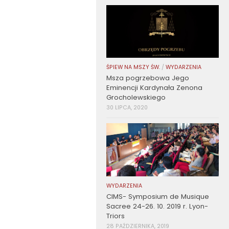
ŚPIEW NA MSZY ŚW.
/
WYDARZENIA
Msza pogrzebowa Jego
Eminencji Kardynała Zenona
Grocholewskiego
30 LIPCA, 2020
WYDARZENIA
CIMS- Symposium de Musique
Sacree 24-26. 10. 2019 r. Lyon-
Triors
28 PAŹDZIERNIKA, 2019