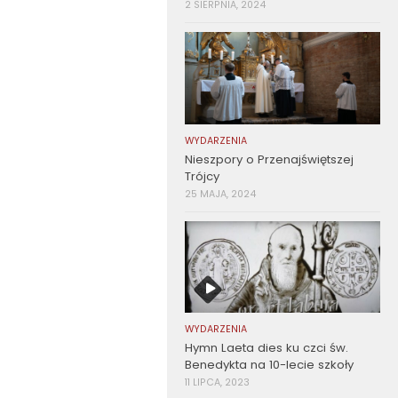
2 SIERPNIA, 2024
WYDARZENIA
Nieszpory o Przenajświętszej
Trójcy
25 MAJA, 2024
WYDARZENIA
Hymn Laeta dies ku czci św.
Benedykta na 10-lecie szkoły
11 LIPCA, 2023