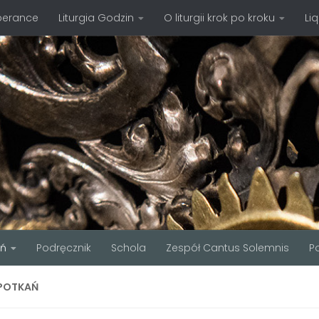
perance
Liturgia Godzin
O liturgii krok po kroku
Li
ań
Podręcznik
Schola
Zespół Cantus Solemnis
P
SPOTKAŃ