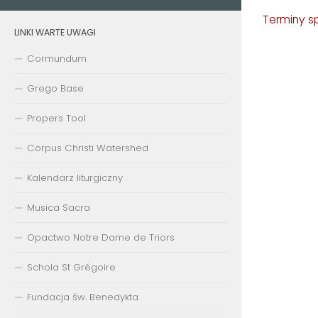
Terminy s
LINKI WARTE UWAGI
Cormundum
Grego Base
Propers Tool
Corpus Christi Watershed
Kalendarz liturgiczny
Musica Sacra
Opactwo Notre Dame de Triors
Schola St Grégoire
Fundacja św. Benedykta