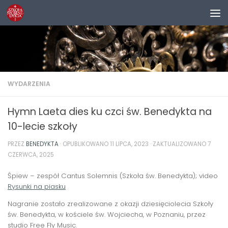
Przejdź do treści
WYDARZENIA
Hymn Laeta dies ku czci św. Benedykta na
10-lecie szkoły
PRZEZ
BENEDYKTA
· OPUBLIKOWANO
11 LIPCA, 2023
· ZAKTUALIZOWANO
7
CZERWCA, 2025
Śpiew – zespół Cantus Solemnis (Szkoła św. Benedykta); video
Rysunki na piasku
Nagranie zostało zrealizowane z okazji dziesięciolecia Szkoły
św. Benedykta, w kościele św. Wojciecha, w Poznaniu, przez
studio Free Fly Music.