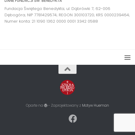
DANE FUNDACJI ŚW. BENEDYKTA
Fundacja Świętego Benedykta; ul. Dąbrówki 7; 62-006
Dębogóra; NIP 7781429574; REGON 300103720; KRS 0000239464;
Numer konta:
21 1090 1362 0000 0001 3342 0588
Oparte na
- Zaprojektowany z
Motyw Hueman