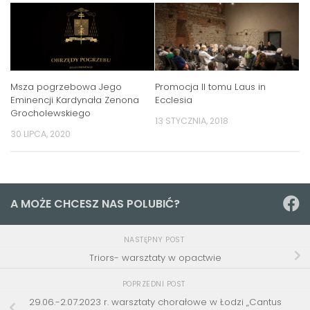
Msza pogrzebowa Jego
Promocja II tomu Laus in
Eminencji Kardynała Zenona
Ecclesia
Grocholewskiego
13 STYCZNIA, 2018
30 LIPCA, 2020
A MOŻE CHCESZ NAS POLUBIĆ?
NASTĘPNY POST
Triors- warsztaty w opactwie
POPRZEDNI POST
29.06.-2.07.2023 r. warsztaty chorałowe w Łodzi „Cantus