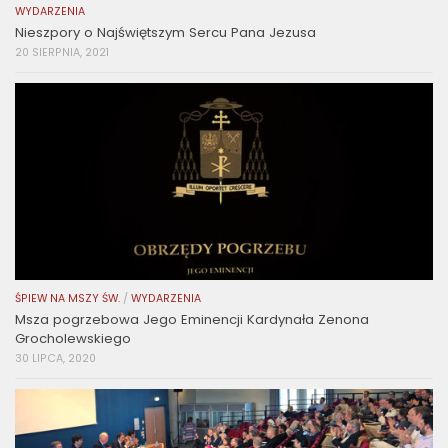
WYDARZENIA
Nieszpory o Najświętszym Sercu Pana Jezusa
20 SIERPNIA, 2021
ŚPIEW NA MSZY ŚW.
/
WYDARZENIA
Msza pogrzebowa Jego Eminencji Kardynała Zenona
Grocholewskiego
30 LIPCA, 2020