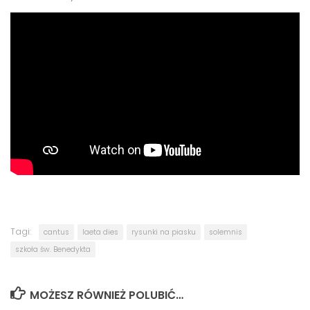
Tagi:
cantus
laeta dies
rysunki na piasku
solemnis
szkoła św. Benedykta
MOŻESZ RÓWNIEŻ POLUBIĆ…