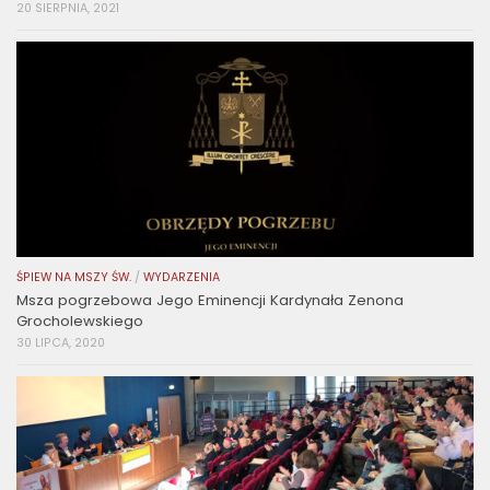
20 SIERPNIA, 2021
ŚPIEW NA MSZY ŚW.
/
WYDARZENIA
Msza pogrzebowa Jego Eminencji Kardynała Zenona
Grocholewskiego
30 LIPCA, 2020