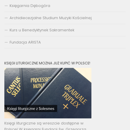
Księgarnia Dębogóra
Archidiecezjalne Studium Muzyki Kościelnej
Kurs u Benedyktynek Sakramentek
Fundacja ARISTA
KSIĘGI LITURGICZNE MOŻNA JUŻ KUPIĆ W POLSCE!
Księgi liturgiczne są wreszcie dostępne w
Polsce! W księgarni Fundacji św. Grzegorza