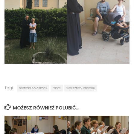
Tagi:
metoda Solesmes
triors
warsztaty chorału
MOŻESZ RÓWNIEŻ POLUBIĆ…