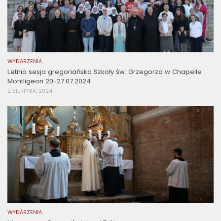
WYDARZENIA
Letnia sesja gregoriańska Szkoły św. Grzegorza w Chapelle
Montligeon 20-27.07.2024
2 SIERPNIA, 2024
WYDARZENIA