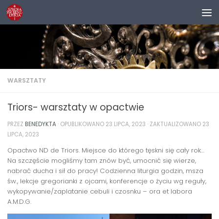
Przejdź do treści
WARSZTATY
Triors- warsztaty w opactwie
PRZEZ
BENEDYKTA
· OPUBLIKOWANO
23 LIPCA, 2023
· ZAKTUALIZOWANO
23
LIPCA, 2023
Opactwo ND de Triors. Miejsce do którego tęskni się cały rok…
Na szczęście mogliśmy tam znów być, umocnić się wierze,
nabrać ducha i sił do pracy! Codzienna liturgia godzin, msza
św., lekcje gregorianki z ojcami, konferencje o życiu wg reguły,
wykopywanie/zaplatanie cebuli i czosnku – ora et labora
A.M.D.G.