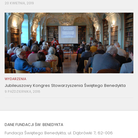
20 KWIETNIA, 2019
WYDARZENIA
Jubileuszowy Kongres Stowarzyszenia Świętego Benedykta
9 PAŹDZIERNIKA, 2018
DANE FUNDACJI ŚW. BENEDYKTA
Fundacja Świętego Benedykta; ul. Dąbrówki 7; 62-006