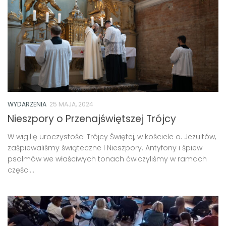
WYDARZENIA
25 MAJA, 2024
Nieszpory o Przenajświętszej Trójcy
W wigilię uroczystości Trójcy Świętej, w kościele o. Jezuitów,
zaśpiewaliśmy świąteczne I Nieszpory. Antyfony i śpiew
psalmów we właściwych tonach ćwiczyliśmy w ramach
części...