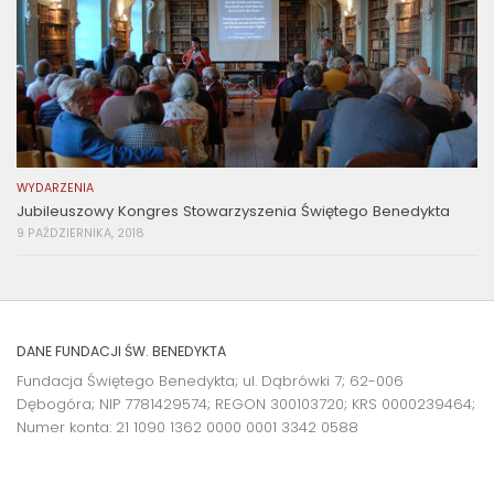
WYDARZENIA
Jubileuszowy Kongres Stowarzyszenia Świętego Benedykta
9 PAŹDZIERNIKA, 2018
DANE FUNDACJI ŚW. BENEDYKTA
Fundacja Świętego Benedykta; ul. Dąbrówki 7; 62-006
Dębogóra; NIP 7781429574; REGON 300103720; KRS 0000239464;
Numer konta:
21 1090 1362 0000 0001 3342 0588