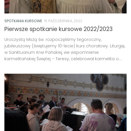
SPOTKANIA KURSOWE
15 PAŹDZIERNIKA, 2022
Pierwsze spotkanie kursowe 2022/2023
Uroczystą Mszą św. rozpoczęliśmy tegoroczny,
jubileuszowy (świętujemy 10-lecie) kurs chorałowy. Liturgię,
w Sanktuarium Krwi Pańskiej, we wspomnienie
karmelitańskiej Świętej – Teresy, celebrował karmelita o....