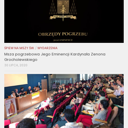
ŚPIEW NA MSZY ŚW.
/
WYDARZENIA
Msza pogrzebowa Jego Eminencji Kardynała Zenona
Grocholewskiego
30 LIPCA, 2020