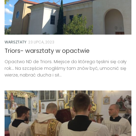
WARSZTATY
23 LIPCA, 2023
Triors- warsztaty w opactwie
Opactwo ND de Triors. Miejsce do którego tęskni się cały
rok… Na szczęście mogliśmy tam znów być, umocnić się
wierze, nabrać ducha i sił...