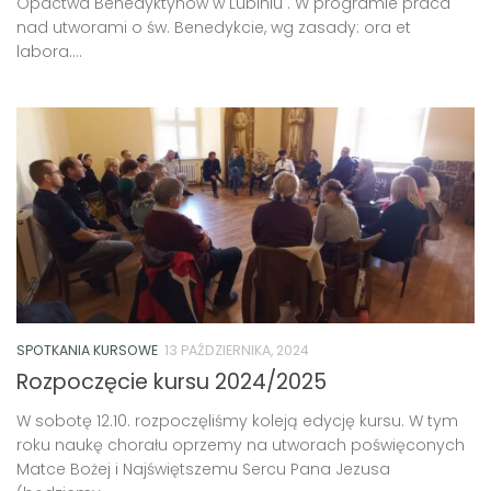
Opactwa Benedyktynów w Lubiniu . W programie praca
nad utworami o św. Benedykcie, wg zasady: ora et
labora....
SPOTKANIA KURSOWE
13 PAŹDZIERNIKA, 2024
Rozpoczęcie kursu 2024/2025
W sobotę 12.10. rozpoczęliśmy koleją edycję kursu. W tym
roku naukę chorału oprzemy na utworach poświęconych
Matce Bożej i Najświętszemu Sercu Pana Jezusa