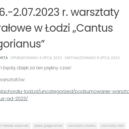
6.-2.07.2023 r. warsztaty
ałowe w Łodzi „Cantus
orianus”
YKTA
· OPUBLIKOWANO
4 LIPCA, 2023
· ZAKTUALIZOWANO
6 LIPCA, 2023
 będą dzięki za ten piękny czas!
 warsztatów:
kolachoralu-lodz.pl/uncategorized/podsumowanie-warsz
nus-ad-2023/
l metoda solesmes
śpiew gregoriański
warsztaty chorału
warsztaty Łódź