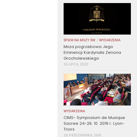
ŚPIEW NA MSZY ŚW.
/
WYDARZENIA
Msza pogrzebowa Jego
Eminencji Kardynała Zenona
Grocholewskiego
30 LIPCA, 2020
WYDARZENIA
CIMS- Symposium de Musique
Sacree 24-26. 10. 2019 r. Lyon-
Triors
28 PAŹDZIERNIKA, 2019