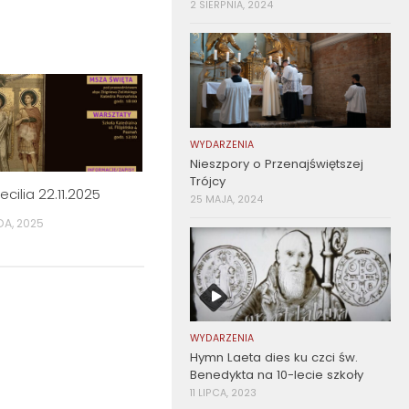
2 SIERPNIA, 2024
WYDARZENIA
Nieszpory o Przenajświętszej
Trójcy
cilia 22.11.2025
25 MAJA, 2024
DA, 2025
WYDARZENIA
Hymn Laeta dies ku czci św.
Benedykta na 10-lecie szkoły
11 LIPCA, 2023