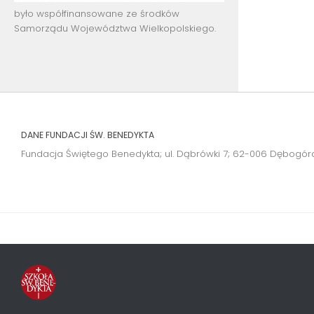
było współfinansowane ze środków
Samorządu Województwa Wielkopolskiego.
DANE FUNDACJI ŚW. BENEDYKTA
Fundacja Świętego Benedykta; ul. Dąbrówki 7; 62-006 Dębogór