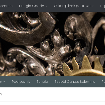
perance
Liturgia Godzin
O liturgii krok po kroku
Li
ań
Podręcznik
Schola
Zespół Cantus Solemnis
P
TY