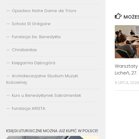
Opactwo Notre Dame de Triors
MOŻES
Schola St Grégoire
Fundacja św. Benedykta
Christianitas
Księgarnia Dębogóra
Warsztaty 
Licheń, 27. 
Archidiecezjalne Studium Muzyki
Kościelnej
5 LIPCA, 202
Kurs u Benedyktynek Sakramentek
Fundacja ARISTA
KSIĘGI LITURGICZNE MOŻNA JUŻ KUPIĆ W POLSCE!