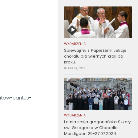
WYDARZENIA
Śpiewajmy z Papieżem! Lekcje
chorału dla wiernych krok po
kroku.
16 MAJA, 2025
tatow-cantus-
WYDARZENIA
Letnia sesja gregoriańska Szkoły
św. Grzegorza w Chapelle
Montligeon 20-27.07.2024