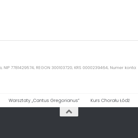
a; NIP 7781429574; REGON 300103720; KRS 0000239464; Numer konta:
Warsztaty „Cantus Gregorianus”
Kurs Chorału Łódź