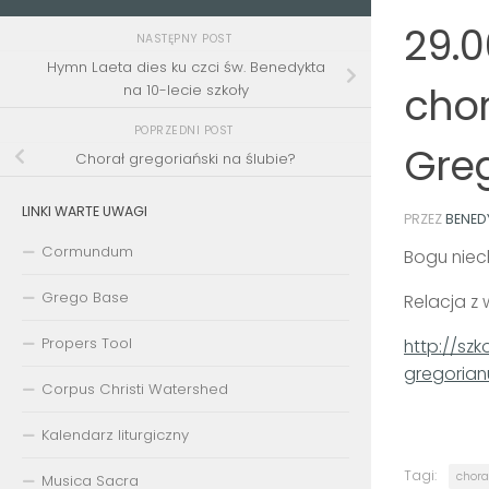
29.0
NASTĘPNY POST
Hymn Laeta dies ku czci św. Benedykta
chor
na 10-lecie szkoły
POPRZEDNI POST
Greg
Chorał gregoriański na ślubie?
LINKI WARTE UWAGI
PRZEZ
BENED
Cormundum
Bogu niech
Grego Base
Relacja z
Propers Tool
http://sz
gregoria
Corpus Christi Watershed
Kalendarz liturgiczny
Tagi:
chora
Musica Sacra