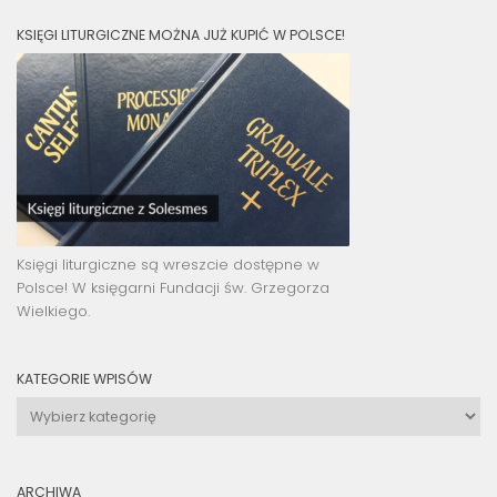
KSIĘGI LITURGICZNE MOŻNA JUŻ KUPIĆ W POLSCE!
Księgi liturgiczne są wreszcie dostępne w
Polsce! W księgarni Fundacji św. Grzegorza
Wielkiego.
KATEGORIE WPISÓW
Kategorie
wpisów
ARCHIWA