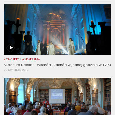
KONCERTY
/
WYDARZENIA
Misterium Deesis – Wschód i Zachód w jednej godzinie w TVP3
20 KWIETNIA, 2019