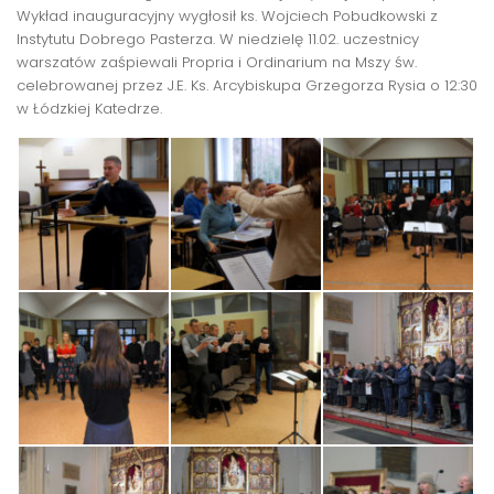
Wykład inauguracyjny wygłosił ks. Wojciech Pobudkowski z
Instytutu Dobrego Pasterza. W niedzielę 11.02. uczestnicy
warszatów zaśpiewali Propria i Ordinarium na Mszy św.
celebrowanej przez J.E. Ks. Arcybiskupa Grzegorza Rysia o 12:30
w Łódzkiej Katedrze.