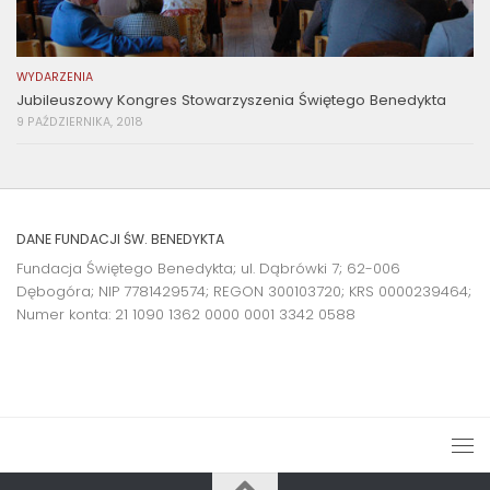
WYDARZENIA
Jubileuszowy Kongres Stowarzyszenia Świętego Benedykta
9 PAŹDZIERNIKA, 2018
DANE FUNDACJI ŚW. BENEDYKTA
Fundacja Świętego Benedykta; ul. Dąbrówki 7; 62-006
Dębogóra; NIP 7781429574; REGON 300103720; KRS 0000239464;
Numer konta:
21 1090 1362 0000 0001 3342 0588