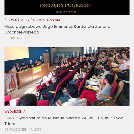
ŚPIEW NA MSZY ŚW.
/
WYDARZENIA
Msza pogrzebowa Jego Eminencji Kardynała Zenona
Grocholewskiego
30 LIPCA, 2020
WYDARZENIA
CIMS- Symposium de Musique Sacree 24-26. 10. 2019 r. Lyon-
Triors
28 PAŹDZIERNIKA, 2019