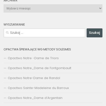
ARCHIWA
Archiwa
WYSZUKIWANIE
Szukaj:
OPACTWA ŚPIEWAJĄCE WG METODY SOLESMES
Opactwo Notre -Dame de Triors
Opactwo Notre_Dame de Fontgombault
Opactwo Notre-Dame de Randol
Opactwo Sainte-Madeleine du Barroux
Opactwo Notre_Dame d’Argentain