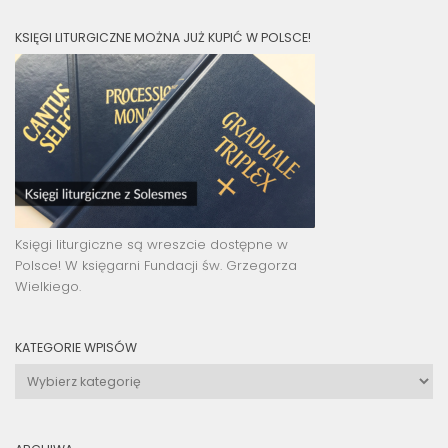
KSIĘGI LITURGICZNE MOŻNA JUŻ KUPIĆ W POLSCE!
Księgi liturgiczne są wreszcie dostępne w
Polsce! W księgarni Fundacji św. Grzegorza
Wielkiego.
KATEGORIE WPISÓW
Kategorie
wpisów