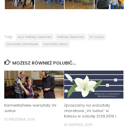
Tagi:
kurs metody solesmes
metoda Solesmes
Vir iustus
warsztaty chorałowe
warsztaty kalisz
MOŻESZ RÓWNIEŻ POLUBIĆ…
Karmelitańskie warsztaty Vir
Zpraszamy na warsztaty
Justus
chorałowe „Vir Iustus” w
Kaliszu w sobotę 21.09.2019 r.
10 WRZEŚNIA, 2019
19 SIERPNIA, 2019