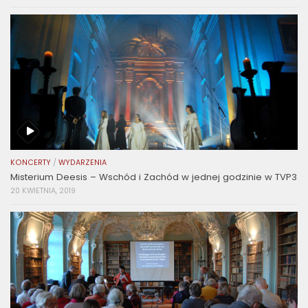
KONCERTY
/
WYDARZENIA
Misterium Deesis – Wschód i Zachód w jednej godzinie w TVP3
20 KWIETNIA, 2019