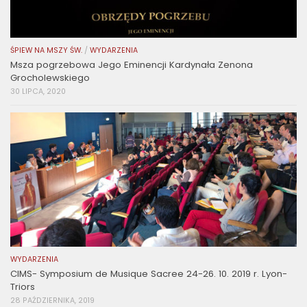
ŚPIEW NA MSZY ŚW.
/
WYDARZENIA
Msza pogrzebowa Jego Eminencji Kardynała Zenona
Grocholewskiego
30 LIPCA, 2020
WYDARZENIA
CIMS- Symposium de Musique Sacree 24-26. 10. 2019 r. Lyon-
Triors
28 PAŹDZIERNIKA, 2019