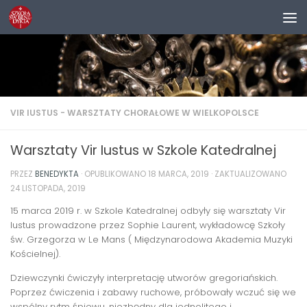
Przejdź do treści
VIR IUSTUS - WARSZTATY CHORAŁOWE W WIELKOPOLSCE
Warsztaty Vir Iustus w Szkole Katedralnej
PRZEZ
BENEDYKTA
· OPUBLIKOWANO
18 MARCA, 2019
· ZAKTUALIZOWANO
24 LISTOPADA, 2019
15 marca 2019 r. w Szkole Katedralnej odbyły się warsztaty Vir
Iustus prowadzone przez Sophie Laurent, wykładowcę Szkoły
św. Grzegorza w Le Mans ( Międzynarodowa Akademia Muzyki
Kościelnej).
Dziewczynki ćwiczyły interpretację utworów gregoriańskich.
Poprzez ćwiczenia i zabawy ruchowe, próbowały wczuć się we
wspólny rytm śpiewu, niezbędny dla jednolitego i