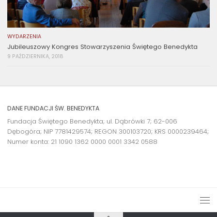
WYDARZENIA
Jubileuszowy Kongres Stowarzyszenia Świętego Benedykta
9 PAŹDZIERNIKA, 2018
DANE FUNDACJI ŚW. BENEDYKTA
Fundacja Świętego Benedykta; ul. Dąbrówki 7; 62-006
Dębogóra; NIP 7781429574; REGON 300103720; KRS 0000239464;
Numer konta:
21 1090 1362 0000 0001 3342 0588