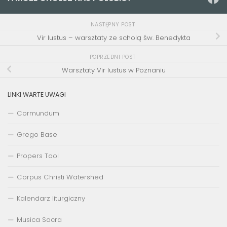
NASTĘPNY POST
Vir Iustus – warsztaty ze scholą św. Benedykta
POPRZEDNI POST
Warsztaty Vir Iustus w Poznaniu
LINKI WARTE UWAGI
Cormundum
Grego Base
Propers Tool
Corpus Christi Watershed
Kalendarz liturgiczny
Musica Sacra