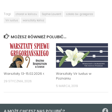
Tagi:
chorał w kaliszu
Sophie Laurent
szkoła św. grzegorza
Vir iustus
warsztaty kalisz
MOŻESZ RÓWNIEŻ POLUBIĆ…
Warsztaty 13-15.02.2026 r.
Warsztaty Vir Iustus w
Poznaniu
29 STYCZNIA, 2026
5 MARCA, 2019
A MOŻE CHCESZ NAS POLUBIĆ?