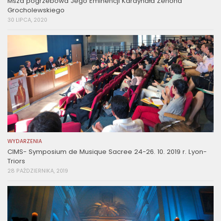
Msza pogrzebowa Jego Eminencji Kardynała Zenona
Grocholewskiego
30 LIPCA, 2020
WYDARZENIA
CIMS- Symposium de Musique Sacree 24-26. 10. 2019 r. Lyon-
Triors
28 PAŹDZIERNIKA, 2019