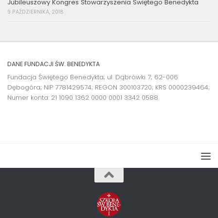
Jubileuszowy Kongres Stowarzyszenia Świętego Benedykta
9 PAŹDZIERNIKA, 2018
DANE FUNDACJI ŚW. BENEDYKTA
Fundacja Świętego Benedykta; ul. Dąbrówki 7; 62-006
Dębogóra; NIP 7781429574; REGON 300103720; KRS 0000239464;
Numer konta:
21 1090 1362 0000 0001 3342 0588