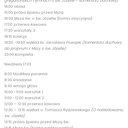
gregoriańskich hymnach o św. Józefie – komentarz duchowy)
14:00 obiad
15:00 próba śpiewu przed Mszą
16:00 Msza św. o św. Józefie (forma zwyczajna)
17:00 przerwa kawowa
17:30 warsztaty 3
18:15 kolacja
19:00 -19:50 wykład ks. Jarosława Powąski
(Komentarz duchowy
do proprium z Mszy o św. Józefie)
20:00 kompleta
Niedziela 17.03
8:00 Modlitwa poranna
8:30 śniadanie
9:30 emisja głosu
10:00 -11:00 warsztat 1
11:00 -12:00 warsztat 2
12:00 – 12:30 przerwa kawowa
12:30 – 13:15 wykład o. Tomasza Rydzewskiego
(O naśladowaniu
św. Józefa)
13:15 próba śpiewu przed Mszą św.
14:15 Msza św. (forma nadzwyczajna)