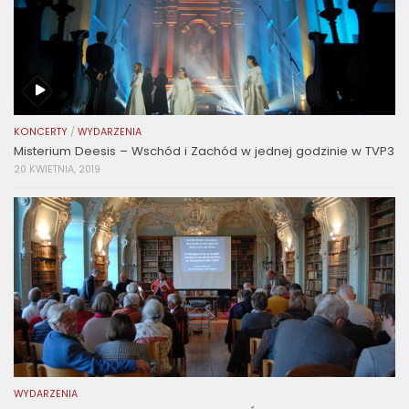
KONCERTY
/
WYDARZENIA
Misterium Deesis – Wschód i Zachód w jednej godzinie w TVP3
20 KWIETNIA, 2019
WYDARZENIA