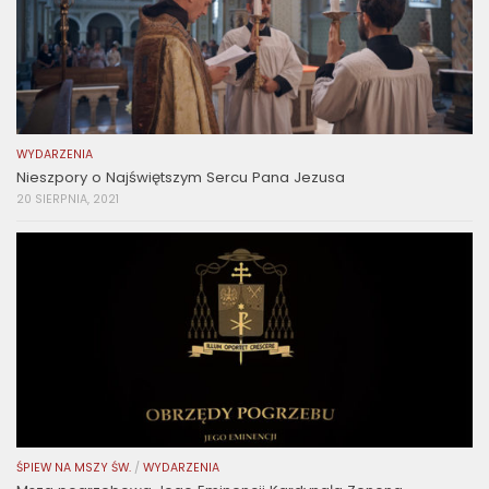
WYDARZENIA
Nieszpory o Najświętszym Sercu Pana Jezusa
20 SIERPNIA, 2021
ŚPIEW NA MSZY ŚW.
/
WYDARZENIA