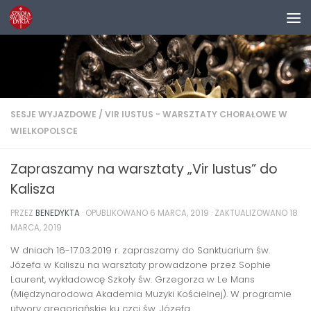
Przejdź do treści
SESJE WYJAZDOWE
/
VIR IUSTUS - WARSZTATY CHORAŁOWE W
WIELKOPOLSCE
Zapraszamy na warsztaty „Vir Iustus” do
Kalisza
PRZEZ
BENEDYKTA
· OPUBLIKOWANO
6 MARCA, 2019
· ZAKTUALIZOWANO
18
MARCA, 2019
W dniach 16-17.03.2019 r. zapraszamy do Sanktuarium św.
Józefa w Kaliszu na warsztaty prowadzone przez Sophie
Laurent, wykładowcę Szkoły św. Grzegorza w Le Mans
(Międzynarodowa Akademia Muzyki Kościelnej). W programie
utwory gregoriańskie ku czci św. Józefa.