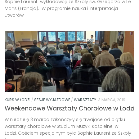
Sophie Laurent wykładowcę ze Szkoły św. Grzegorza w Le
Mans (Francja). W programie nauka i interpretacja
utworów...
KURS W ŁODZI
/
SESJE WYJAZDOWE
/
WARSZTATY
3 MARCA, 2019
Weekendowe Warsztaty Chorałowe w Łodzi
W niedzielę 3 marca zakończyły się trwające od piątku
warsztaty chorałowe w Studium Muzyki Kościelnej w
Łodzi. Gościem specjalnym była Sophie Laurent ze Szkoły