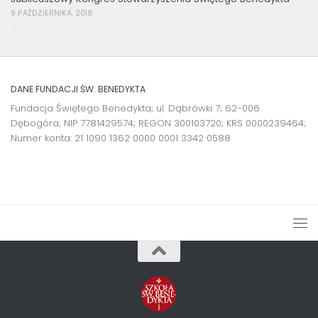
9 PAŹDZIERNIKA, 2018
DANE FUNDACJI ŚW. BENEDYKTA
Fundacja Świętego Benedykta; ul. Dąbrówki 7; 62-006
Dębogóra; NIP 7781429574; REGON 300103720; KRS 0000239464;
Numer konta:
21 1090 1362 0000 0001 3342 0588