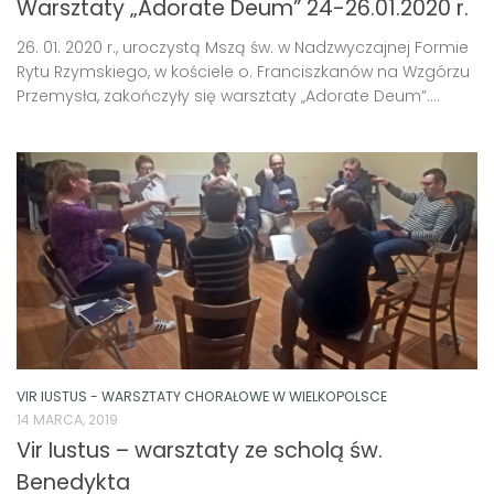
Warsztaty „Adorate Deum” 24-26.01.2020 r.
26. 01. 2020 r., uroczystą Mszą św. w Nadzwyczajnej Formie
Rytu Rzymskiego, w kościele o. Franciszkanów na Wzgórzu
Przemysła, zakończyły się warsztaty „Adorate Deum”....
VIR IUSTUS - WARSZTATY CHORAŁOWE W WIELKOPOLSCE
14 MARCA, 2019
Vir Iustus – warsztaty ze scholą św.
Benedykta