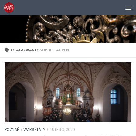
Przejdź do treści
OTAGOWANO:
SOPHIE LAURENT
POZNAŃ
/
WARSZTATY
9 LUTEGO, 2020