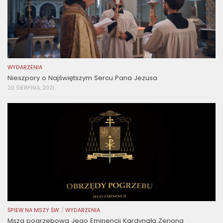
WYDARZENIA
Nieszpory o Najświętszym Sercu Pana Jezusa
20 SIERPNIA, 2021
ŚPIEW NA MSZY ŚW.
/
WYDARZENIA
Msza pogrzebowa Jego Eminencji Kardynała Zenona