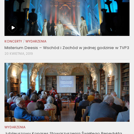
KONCERTY
/
WYDARZENIA
Misterium Deesis – Wschód i Zachód w jednej godzinie w TVP3
20 KWIETNIA, 2019
WYDARZENIA
Jubileuszowy Kongres Stowarzyszenia Świętego Benedykta