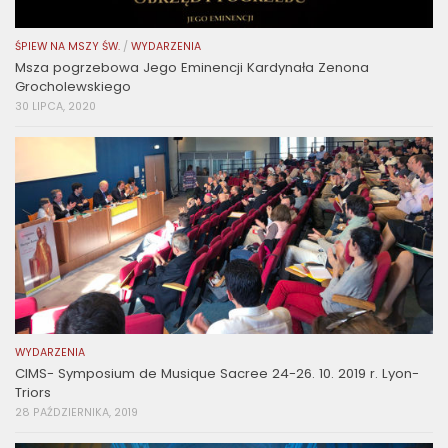
ŚPIEW NA MSZY ŚW.
/
WYDARZENIA
Msza pogrzebowa Jego Eminencji Kardynała Zenona
Grocholewskiego
30 LIPCA, 2020
WYDARZENIA
CIMS- Symposium de Musique Sacree 24-26. 10. 2019 r. Lyon-
Triors
28 PAŹDZIERNIKA, 2019