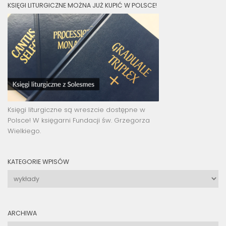
KSIĘGI LITURGICZNE MOŻNA JUŻ KUPIĆ W POLSCE!
Księgi liturgiczne są wreszcie dostępne w
Polsce! W księgarni Fundacji św. Grzegorza
Wielkiego.
KATEGORIE WPISÓW
Kategorie
wpisów
ARCHIWA