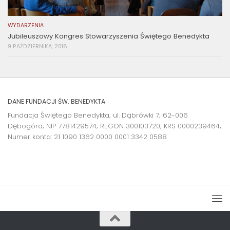
WYDARZENIA
Jubileuszowy Kongres Stowarzyszenia Świętego Benedykta
9 PAŹDZIERNIKA, 2018
DANE FUNDACJI ŚW. BENEDYKTA
Fundacja Świętego Benedykta; ul. Dąbrówki 7; 62-006
Dębogóra; NIP 7781429574; REGON 300103720; KRS 0000239464;
Numer konta:
21 1090 1362 0000 0001 3342 0588