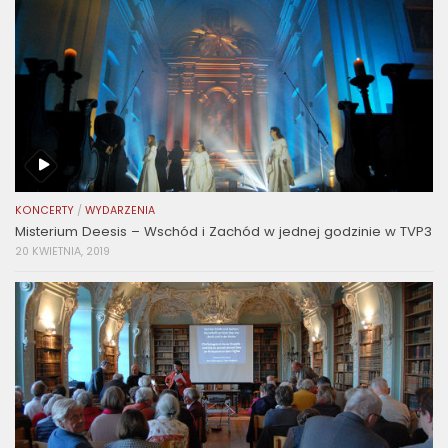
KONCERTY
/
WYDARZENIA
Misterium Deesis – Wschód i Zachód w jednej godzinie w TVP3
20 KWIETNIA, 2019