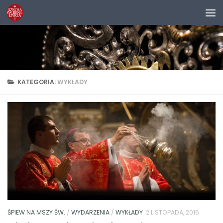
Przejdź do treści
KATEGORIA:
WYKŁADY
ŚPIEW NA MSZY ŚW.
/
WYDARZENIA
/
WYKŁADY
2 LISTOPADA, 2016