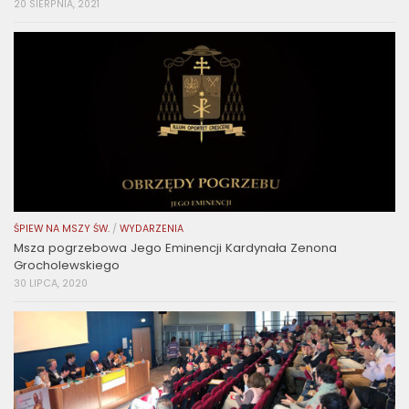
20 SIERPNIA, 2021
ŚPIEW NA MSZY ŚW.
/
WYDARZENIA
Msza pogrzebowa Jego Eminencji Kardynała Zenona
Grocholewskiego
30 LIPCA, 2020