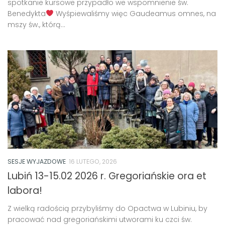
spotkanie kursowe przypadło we wspomnienie św.
Benedykta
Wyśpiewaliśmy więc Gaudeamus omnes, na
mszy św., którą...
SESJE WYJAZDOWE
16 LUTEGO, 2026
Lubiń 13-15.02 2026 r. Gregoriańskie ora et
labora!
Z wielką radością przybyliśmy do Opactwa w Lubiniu, by
pracować nad gregoriańskimi utworami ku czci św.