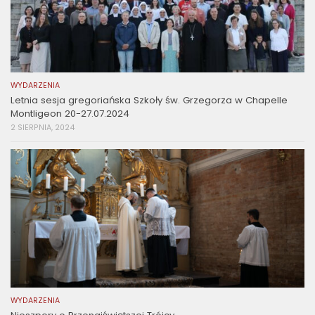
WYDARZENIA
Letnia sesja gregoriańska Szkoły św. Grzegorza w Chapelle
Montligeon 20-27.07.2024
2 SIERPNIA, 2024
WYDARZENIA