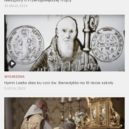
Nieszpory o Przenajświętszej Trójcy
25 MAJA, 2024
WYDARZENIA
Hymn Laeta dies ku czci św. Benedykta na 10-lecie szkoły
11 LIPCA, 2023