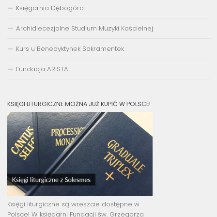
Księgarnia Dębogóra
Archidiecezjalne Studium Muzyki Kościelnej
Kurs u Benedyktynek Sakramentek
Fundacja ARISTA
KSIĘGI LITURGICZNE MOŻNA JUŻ KUPIĆ W POLSCE!
Księgi liturgiczne są wreszcie dostępne w
Polsce! W księgarni Fundacji św. Grzegorza