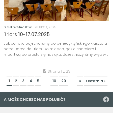
SESJE WYJAZDOWE
28 LIPCA, 2025
Triors 10-17.07.2025
Jak co roku pojechaliśmy do benedyktyńskiego klasztoru
Notre Dame de Triors. Do miejsca, gdzie chorałem i
modlitwą po prostu się nasiąka. Uczestniczyliśmy więc w...
Strona 1 z 23
1
2
3
4
5
...
10
20
...
»
Ostatnia »
A MOŻE CHCESZ NAS POLUBIĆ?