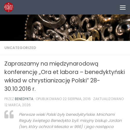
Przejdź do treści
UNCATEGORIZED
Zapraszamy na międzynarodową
konferencję „Ora et labora – benedyktyński
wkład w chrystianizację Polski” 28-
30.10.2016 r.
PRZEZ
BENEDYKTA
· OPUBLIKOWANO
22 SIERPNIA, 2016
· ZAKTUALIZOWANO
12 MARCA, 2026
Pierwsze wieki Polski były benedyktyńskie. Mnichami
Reguły świętego Benedykta byli: misyjny biskup Jordan
(ten, który ochrzcił Mieszka w 966) i jego następca