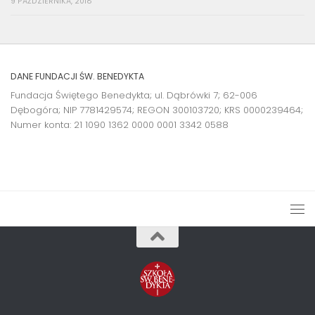
9 PAŹDZIERNIKA, 2018
DANE FUNDACJI ŚW. BENEDYKTA
Fundacja Świętego Benedykta; ul. Dąbrówki 7; 62-006
Dębogóra; NIP 7781429574; REGON 300103720; KRS 0000239464;
Numer konta:
21 1090 1362 0000 0001 3342 0588