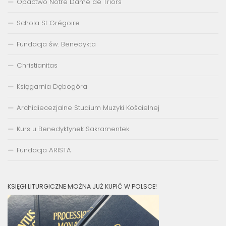
Opactwo Notre Dame de Triors
Schola St Grégoire
Fundacja św. Benedykta
Christianitas
Księgarnia Dębogóra
Archidiecezjalne Studium Muzyki Kościelnej
Kurs u Benedyktynek Sakramentek
Fundacja ARISTA
KSIĘGI LITURGICZNE MOŻNA JUŻ KUPIĆ W POLSCE!