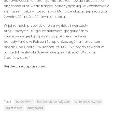
państwowości. Konferencja ma zaakcentować i docenić ich
obecność oraz wkład tradycji benedyktyńskiej w kształtowanie
się naszej kultury i tożsamości. Ma także ukazać jej niezwykłą
żywotność i nośność również i dzisiaj.
W jej ramach przewidziane są wykłady i warsztaty
oraz uroczyste liturgie ze śpiewem gregoriańskim.
Towarzyszyć jej będą wystawy poświęcone życiu
benedyktynów w Polsce i Europie. Szczególnym akcentem
będzie Noc Chorału w sobotę 29.10.2016 r. organizowana w
ramach II Festiwalu Śpiewu Gregoriańskiego” W stronę
średniowiecza”.
Serdecznie zapraszamy!
Tagi:
benedyktyni
konferencja benedyktyni
konferencja poznan
ora et labora
oraetlabora