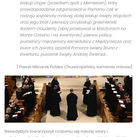
biskup Unger (przedtem opat z Memleben), który
prawdopodobnie zorganizował w Poznaniu coś w
rodzaju wspólnoty mniszej; dalej biskup święty Wojciech
oraz jego brat i pierwszy arcybiskup gnieźnieński
Radzim-Gaudenty (obaj przebywali w klasztorach na
Monte Cassino i na Awentynie); pierwsi polscy
pustelnicy-męczennicy kamedulscy z Międzyrzecza oraz
autor ich żywota, apostoł Pomorza święty Bruno z
Kwerfurtu, pustelnik święty Andrzej Świerad…
[ Paweł Milcarek Polska Chrześcijańska; kamienie milowe]
Benedyktyni towarzyszyli rodzeniu się naszej wiary i