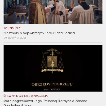
WYDARZENIA
Nieszpory o Najświętszym Sercu Pana Jezusa
20 SIERPNIA, 2021
ŚPIEW NA MSZY ŚW.
/
WYDARZENIA
Msza pogrzebowa Jego Eminencji Kardynała Zenona
Grocholewskiego