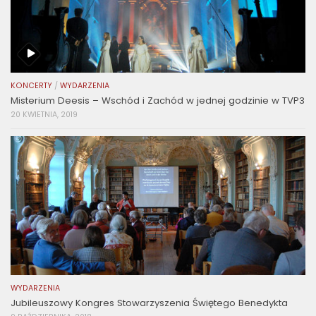
KONCERTY
/
WYDARZENIA
Misterium Deesis – Wschód i Zachód w jednej godzinie w TVP3
20 KWIETNIA, 2019
WYDARZENIA
Jubileuszowy Kongres Stowarzyszenia Świętego Benedykta