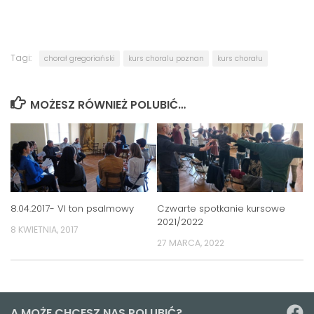
Tagi:
chorał gregoriański
kurs choralu poznan
kurs chorału
MOŻESZ RÓWNIEŻ POLUBIĆ…
8.04.2017- VI ton psalmowy
Czwarte spotkanie kursowe
2021/2022
8 KWIETNIA, 2017
27 MARCA, 2022
A MOŻE CHCESZ NAS POLUBIĆ?