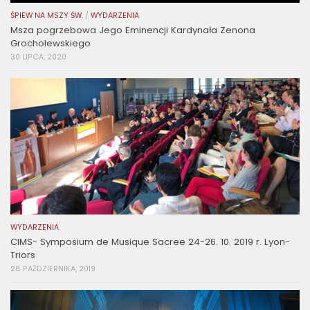
ŚPIEW NA MSZY ŚW.
/
WYDARZENIA
Msza pogrzebowa Jego Eminencji Kardynała Zenona
Grocholewskiego
30 LIPCA, 2020
WYDARZENIA
CIMS- Symposium de Musique Sacree 24-26. 10. 2019 r. Lyon-
Triors
28 PAŹDZIERNIKA, 2019