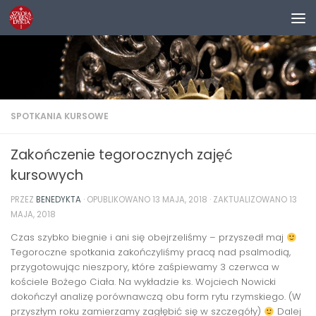
Przejdź do treści
SPOTKANIA KURSOWE
Zakończenie tegorocznych zajęć
kursowych
PRZEZ
BENEDYKTA
· OPUBLIKOWANO
13 MAJA, 2018
· ZAKTUALIZOWANO
13
MAJA, 2018
Czas szybko biegnie i ani się obejrzeliśmy – przyszedł maj
Tegoroczne spotkania zakończyliśmy pracą nad psalmodią,
przygotowując nieszpory, które zaśpiewamy 3 czerwca w
kościele Bożego Ciała. Na wykładzie ks. Wojciech Nowicki
dokończył analizę porównawczą obu form rytu rzymskiego. (W
przyszłym roku zamierzamy zagłębić się w szczegóły)
Dalej