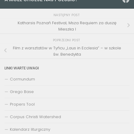
NASTĘPNY POST
Katharsis Poznań Festival; Msza Requiem za duszę
Mieszka I
POPRZEDNI POST
Film z warsztatów w Tyńcu „Laus in Ecclesia” – w szkole
św. Benedykta
LINKI WARTE UWAGI
Cormundum
Grego Base
Propers Tool
Corpus Christi Watershed
Kalendarz liturgiczny