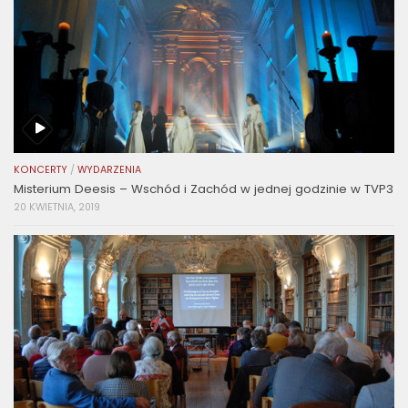
KONCERTY
/
WYDARZENIA
Misterium Deesis – Wschód i Zachód w jednej godzinie w TVP3
20 KWIETNIA, 2019