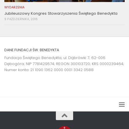
WYDARZENIA
Jubileuszowy Kongres Stowarzyszenia Świętego Benedykta
9 PAŹDZIERNIKA, 2018
DANE FUNDACJI ŚW. BENEDYKTA
Fundacja Świętego Benedykta; ul. Dąbrówki 7; 62-006
Dębogóra; NIP 7781429574; REGON 300103720; KRS 0000239464;
Numer konta:
21 1090 1362 0000 0001 3342 0588