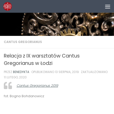
Przejdź do treści
CANTUS GREGORIANUS
Relacja z IX warsztatów Cantus
Gregorianus w Łodzi
PRZEZ
BENEDYKTA
· OPUBLIKOWANO
13 SIERPNIA, 2019
· ZAKTUALIZOWANO
11 LUTEGO, 2020
Cantus Gregorianus 2019
fot. Bogna Bohdanowicz