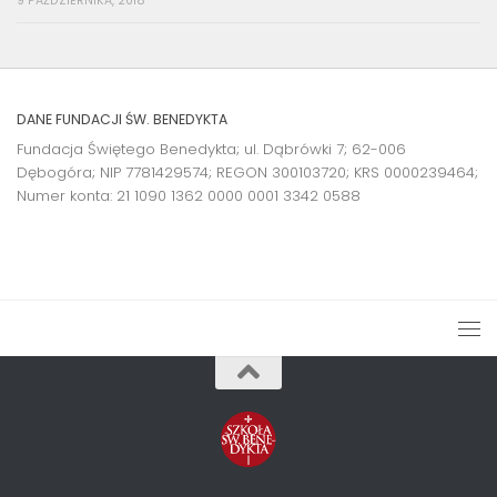
9 PAŹDZIERNIKA, 2018
DANE FUNDACJI ŚW. BENEDYKTA
Fundacja Świętego Benedykta; ul. Dąbrówki 7; 62-006
Dębogóra; NIP 7781429574; REGON 300103720; KRS 0000239464;
Numer konta:
21 1090 1362 0000 0001 3342 0588