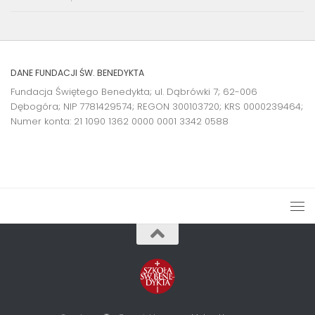
DANE FUNDACJI ŚW. BENEDYKTA
Fundacja Świętego Benedykta; ul. Dąbrówki 7; 62-006
Dębogóra; NIP 7781429574; REGON 300103720; KRS 0000239464;
Numer konta:
21 1090 1362 0000 0001 3342 0588