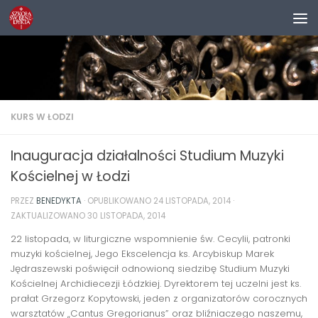
Przejdź do treści
KURS W ŁODZI
Inauguracja działalności Studium Muzyki
Kościelnej w Łodzi
PRZEZ
BENEDYKTA
· OPUBLIKOWANO
24 LISTOPADA, 2014
·
ZAKTUALIZOWANO
30 LISTOPADA, 2014
22 listopada, w liturgiczne wspomnienie św. Cecylii, patronki
muzyki kościelnej, Jego Ekscelencja ks. Arcybiskup Marek
Jędraszewski poświęcił odnowioną siedzibę Studium Muzyki
Kościelnej Archidiecezji Łódzkiej. Dyrektorem tej uczelni jest ks.
prałat Grzegorz Kopytowski, jeden z organizatorów corocznych
warsztatów „Cantus Gregorianus” oraz bliźniaczego naszemu,