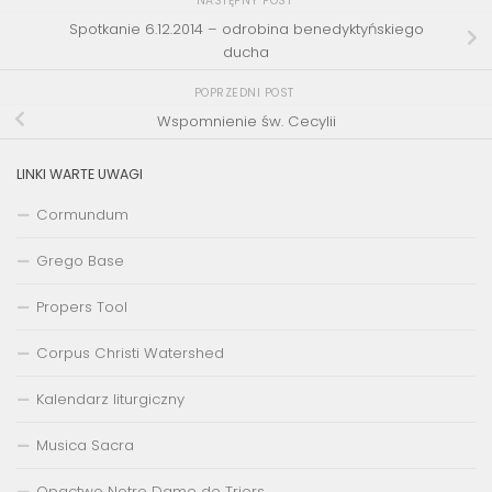
NASTĘPNY POST
Spotkanie 6.12.2014 – odrobina benedyktyńskiego
ducha
POPRZEDNI POST
Wspomnienie św. Cecylii
LINKI WARTE UWAGI
Cormundum
Grego Base
Propers Tool
Corpus Christi Watershed
Kalendarz liturgiczny
Musica Sacra
Opactwo Notre Dame de Triors