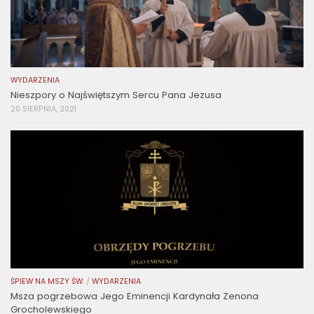
WYDARZENIA
Nieszpory o Najświętszym Sercu Pana Jezusa
20 SIERPNIA, 2021
ŚPIEW NA MSZY ŚW.
/
WYDARZENIA
Msza pogrzebowa Jego Eminencji Kardynała Zenona
Grocholewskiego