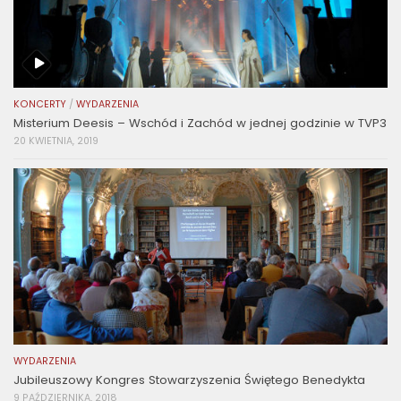
KONCERTY
/
WYDARZENIA
Misterium Deesis – Wschód i Zachód w jednej godzinie w TVP3
20 KWIETNIA, 2019
WYDARZENIA
Jubileuszowy Kongres Stowarzyszenia Świętego Benedykta
9 PAŹDZIERNIKA, 2018