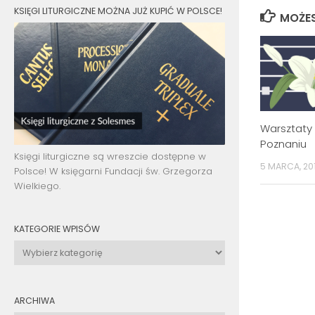
KSIĘGI LITURGICZNE MOŻNA JUŻ KUPIĆ W POLSCE!
MOŻES
Warsztaty 
Poznaniu
Księgi liturgiczne są wreszcie dostępne w
5 MARCA, 20
Polsce! W księgarni Fundacji św. Grzegorza
Wielkiego.
KATEGORIE WPISÓW
Kategorie
wpisów
ARCHIWA