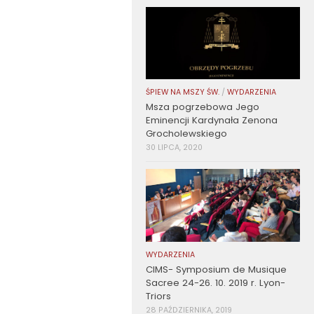
ŚPIEW NA MSZY ŚW.
/
WYDARZENIA
Msza pogrzebowa Jego
Eminencji Kardynała Zenona
Grocholewskiego
30 LIPCA, 2020
WYDARZENIA
CIMS- Symposium de Musique
Sacree 24-26. 10. 2019 r. Lyon-
Triors
28 PAŹDZIERNIKA, 2019