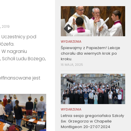
, 2019
s. Uczestnicy pod
WYDARZENIA
Józefa.
Śpiewajmy z Papieżem! Lekcje
 W nagraniu
chorału dla wiernych krok po
, Scholi Ludu Bożego,
kroku.
16 MAJA, 2025
ółfinansowane jest
WYDARZENIA
Letnia sesja gregoriańska Szkoły
św. Grzegorza w Chapelle
Montligeon 20-27.07.2024