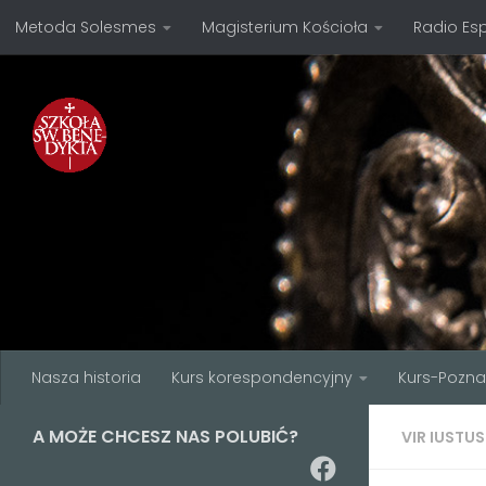
Metoda Solesmes
Magisterium Kościoła
Radio Es
Przejdź do treści
Nasza historia
Kurs korespondencyjny
Kurs-Pozn
A MOŻE CHCESZ NAS POLUBIĆ?
VIR IUSTU