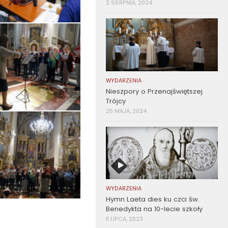
2 SIERPNIA, 2024
WYDARZENIA
Nieszpory o Przenajświętszej
Trójcy
25 MAJA, 2024
WYDARZENIA
Hymn Laeta dies ku czci św.
Benedykta na 10-lecie szkoły
11 LIPCA, 2023