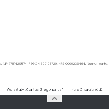
a; NIP 7781429574; REGON 300103720; KRS 0000239464; Numer konta:
Warsztaty „Cantus Gregorianus”
Kurs Chorału Łódź