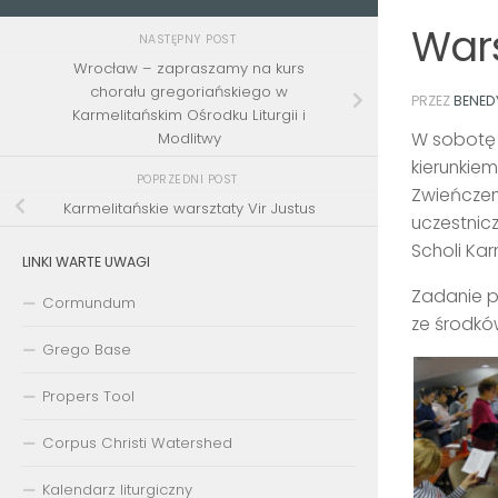
Wars
NASTĘPNY POST
Wrocław – zapraszamy na kurs
chorału gregoriańskiego w
PRZEZ
BENED
Karmelitańskim Ośrodku Liturgii i
W sobotę 2
Modlitwy
kierunkiem
POPRZEDNI POST
Zwieńczen
Karmelitańskie warsztaty Vir Justus
uczestnicz
Scholi Kar
LINKI WARTE UWAGI
Zadanie p
Cormundum
ze środk
Grego Base
Propers Tool
Corpus Christi Watershed
Kalendarz liturgiczny