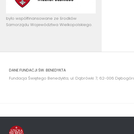
było współfinansowane ze środków
Samorządu Województwa Wielkopolskiego.
DANE FUNDACJI ŚW. BENEDYKTA
Fundacja Świętego Benedykta; ul. Dąbrówki 7; 62-006 Dębogór