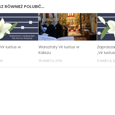
Z RÓWNIEŻ POLUBIĆ…
Vir Iustus w
Warsztaty Vir Iustus w
Zaprasza
Kaliszu
„Vir Iustu
19
18 MARCA, 2019
6 MARCA, 2