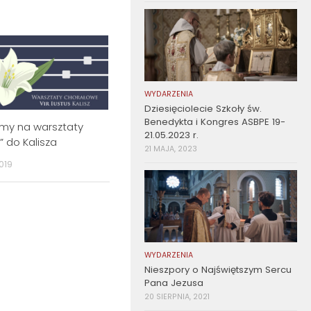
WYDARZENIA
Dziesięciolecie Szkoły św.
Benedykta i Kongres ASBPE 19-
my na warsztaty
21.05.2023 r.
s” do Kalisza
21 MAJA, 2023
019
WYDARZENIA
Nieszpory o Najświętszym Sercu
Pana Jezusa
20 SIERPNIA, 2021