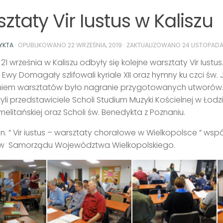
ztaty Vir Iustus w Kaliszu
YKTA
· OPUBLIKOWANO
22 WRZEŚNIA, 2019
· ZAKTUALIZOWANO
24 LISTOPADA
1 września w Kaliszu odbyły się kolejne warsztaty Vir Iustu
 Ewy Domagały szlifowali kyriale XII oraz hymny ku czci św. 
iem warsztatów było nagranie przygotowanych utworów.
yli przedstawiciele Scholi Studium Muzyki Kościelnej w Łodzi
melitańskiej oraz Scholi św. Benedykta z Poznaniu.
n. ” Vir iustus – warsztaty chorałowe w Wielkopolsce ” wsp
ów Samorządu Województwa Wielkopolskiego.