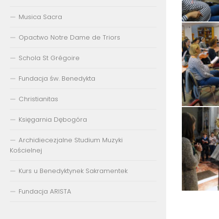
Musica Sacra
Opactwo Notre Dame de Triors
Schola St Grégoire
Fundacja św. Benedykta
Christianitas
Księgarnia Dębogóra
Archidiecezjalne Studium Muzyki
Kościelnej
Kurs u Benedyktynek Sakramentek
Fundacja ARISTA