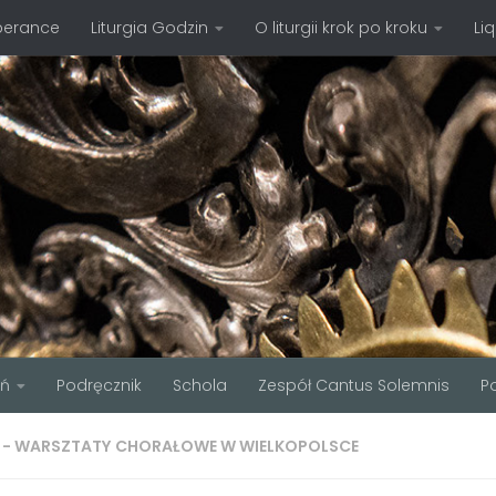
perance
Liturgia Godzin
O liturgii krok po kroku
Li
ań
Podręcznik
Schola
Zespół Cantus Solemnis
P
S - WARSZTATY CHORAŁOWE W WIELKOPOLSCE