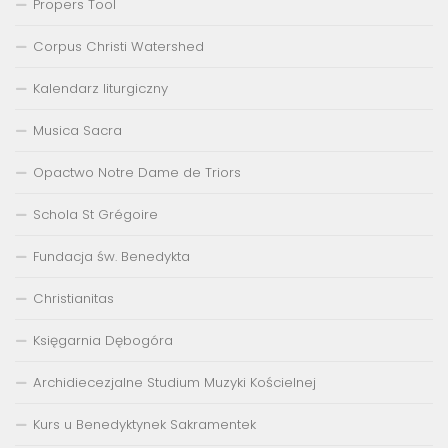
Propers Tool
Corpus Christi Watershed
Kalendarz liturgiczny
Musica Sacra
Opactwo Notre Dame de Triors
Schola St Grégoire
Fundacja św. Benedykta
Christianitas
Księgarnia Dębogóra
Archidiecezjalne Studium Muzyki Kościelnej
Kurs u Benedyktynek Sakramentek