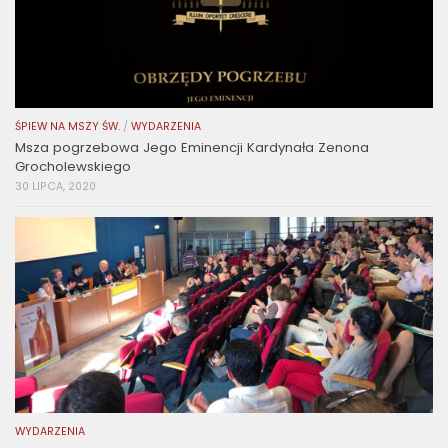
ŚPIEW NA MSZY ŚW.
/
WYDARZENIA
Msza pogrzebowa Jego Eminencji Kardynała Zenona
Grocholewskiego
30 LIPCA, 2020
WYDARZENIA