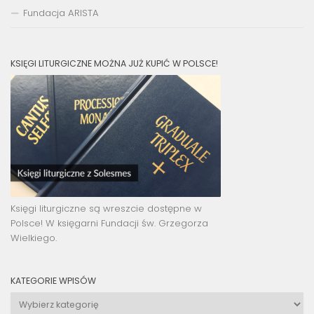
Fundacja ARISTA
KSIĘGI LITURGICZNE MOŻNA JUŻ KUPIĆ W POLSCE!
Księgi liturgiczne są wreszcie dostępne w
Polsce! W księgarni Fundacji św. Grzegorza
Wielkiego.
KATEGORIE WPISÓW
Kategorie
wpisów