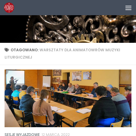
Przejdź do treści
OTAGOWANO:
WARSZTATY DLA ANIMATOWRÓW MUZYKI
LITURGICZNEJ
SESJE WYJAZDOWE
12 MARCA, 2022