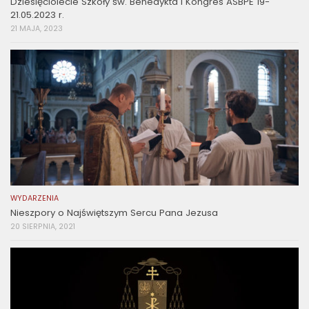
Dziesięciolecie Szkoły św. Benedykta i Kongres ASBPE 19-
21.05.2023 r.
21 MAJA, 2023
WYDARZENIA
Nieszpory o Najświętszym Sercu Pana Jezusa
20 SIERPNIA, 2021