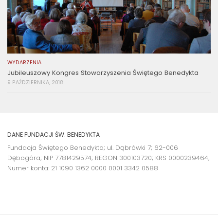
WYDARZENIA
Jubileuszowy Kongres Stowarzyszenia Świętego Benedykta
9 PAŹDZIERNIKA, 2018
DANE FUNDACJI ŚW. BENEDYKTA
Fundacja Świętego Benedykta; ul. Dąbrówki 7; 62-006
Dębogóra; NIP 7781429574; REGON 300103720; KRS 0000239464;
Numer konta:
21 1090 1362 0000 0001 3342 0588