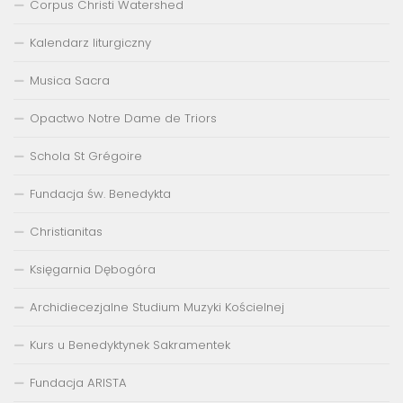
Corpus Christi Watershed
Kalendarz liturgiczny
Musica Sacra
Opactwo Notre Dame de Triors
Schola St Grégoire
Fundacja św. Benedykta
Christianitas
Księgarnia Dębogóra
Archidiecezjalne Studium Muzyki Kościelnej
Kurs u Benedyktynek Sakramentek
Fundacja ARISTA