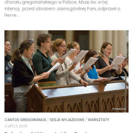
chorału gregoriańskiego w Polsce. Mszę św. w tej
intencji, przed obrazem Jasnogórskiej Pani, odprawił o.
Herve...
CANTUS GREGORIANUS
/
SESJE WYJAZDOWE
/
WARSZTATY
4 LIPCA, 2014