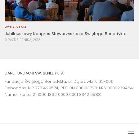
WYDARZENIA
Jubileuszowy Kongres Stowarzyszenia Świętego Benedykta
9 PAŹDZIERNIKA, 2018
DANE FUNDACJI ŚW. BENEDYKTA
Fundacja Świętego Benedykta; ul. Dąbrówki 7; 62-006
Dębogóra; NIP 7781429574; REGON 300103720; KRS 0000239464;
Numer konta:
21 1090 1362 0000 0001 3342 0588