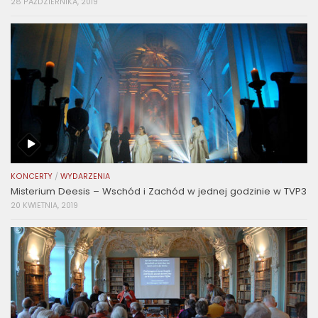
28 PAŹDZIERNIKA, 2019
KONCERTY
/
WYDARZENIA
Misterium Deesis – Wschód i Zachód w jednej godzinie w TVP3
20 KWIETNIA, 2019