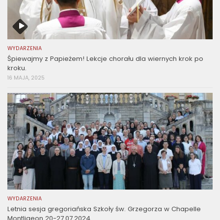
WYDARZENIA
Śpiewajmy z Papieżem! Lekcje chorału dla wiernych krok po
kroku.
16 MAJA, 2025
WYDARZENIA
Letnia sesja gregoriańska Szkoły św. Grzegorza w Chapelle
Montligeon 20-27.07.2024