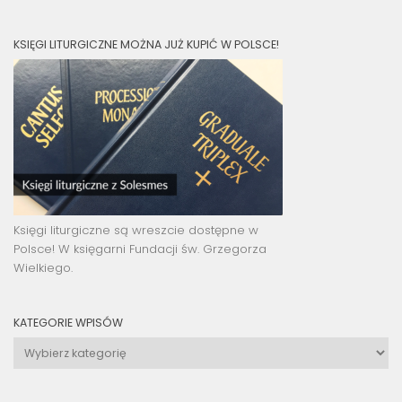
KSIĘGI LITURGICZNE MOŻNA JUŻ KUPIĆ W POLSCE!
Księgi liturgiczne są wreszcie dostępne w
Polsce! W księgarni Fundacji św. Grzegorza
Wielkiego.
KATEGORIE WPISÓW
Kategorie
wpisów