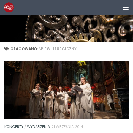
Przejdź do treści
OTAGOWANO:
ŚPIEW LITURGICZNY
KONCERTY
/
WYDARZENIA
21 WRZEŚNIA, 2014