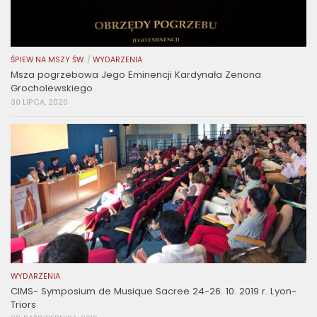
ŚPIEW NA MSZY ŚW.
/
WYDARZENIA
Msza pogrzebowa Jego Eminencji Kardynała Zenona
Grocholewskiego
30 LIPCA, 2020
WYDARZENIA
CIMS- Symposium de Musique Sacree 24-26. 10. 2019 r. Lyon-
Triors