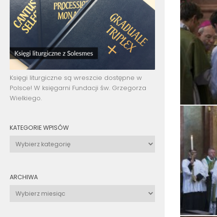
Księgi liturgiczne są wreszcie dostępne w
Polsce! W księgarni Fundacji św. Grzegorza
Wielkiego.
KATEGORIE WPISÓW
Kategorie
wpisów
ARCHIWA
Archiwa