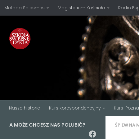
Metoda Solesmes
Magisterium Kościoła
Radio Es
Przejdź do treści
Nasza historia
Kurs korespondencyjny
Kurs-Pozn
A MOŻE CHCESZ NAS POLUBIĆ?
ŚPIEW NA 