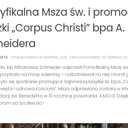
yfikalna Msza św. i promo
żki „Corpus Christi” bpa A.
neidera
YKTA
· OPUBLIKOWANO
19 SIERPNIA, 2015
· ZAKTUALIZOWANO
25 SIERPNIA, 20
. ks. bp Athanasius Schneider odprawił Pontyfikalną Mszę ś
 przystało na mszę solemną – rozbrzmiewał na niej chorał g
dbyło się spotkanie promujące najnowszą książkę ks. bpa „Co
więta i odnowa Kościoła”. Msza odprawiona została w inten
dacji św. Benedykta w 10 rocznicę powstania. A.M.D.G. Dzię
orom iza życzliwość!