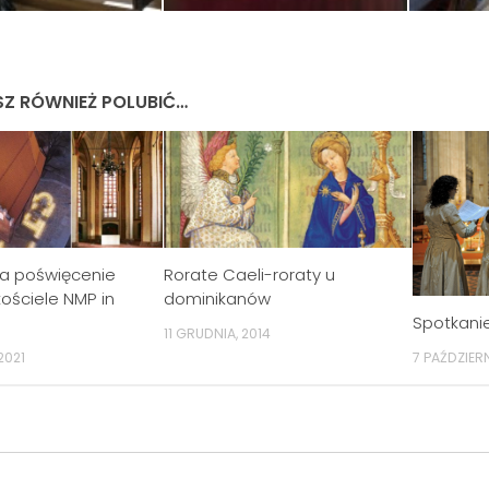
Z RÓWNIEŻ POLUBIĆ…
na poświęcenie
Rorate Caeli-roraty u
kościele NMP in
dominikanów
Spotkanie
11 GRUDNIA, 2014
7 PAŹDZIERN
2021