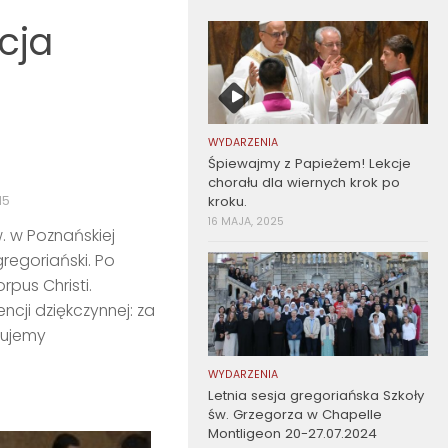
cja
WYDARZENIA
Śpiewajmy z Papieżem! Lekcje
chorału dla wiernych krok po
15
kroku.
16 MAJA, 2025
w. w Poznańskiej
regoriański. Po
rpus Christi.
cji dziękczynnej: za
kujemy
WYDARZENIA
Letnia sesja gregoriańska Szkoły
św. Grzegorza w Chapelle
Montligeon 20-27.07.2024