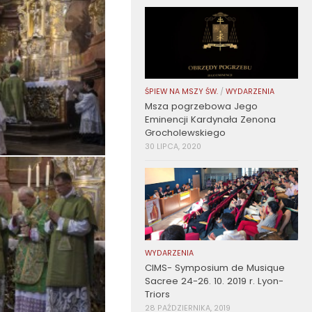
ŚPIEW NA MSZY ŚW.
/
WYDARZENIA
Msza pogrzebowa Jego
Eminencji Kardynała Zenona
Grocholewskiego
30 LIPCA, 2020
WYDARZENIA
CIMS- Symposium de Musique
Sacree 24-26. 10. 2019 r. Lyon-
Triors
28 PAŹDZIERNIKA, 2019