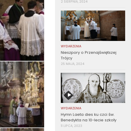
2 SIERPNIA, 2024
WYDARZENIA
Nieszpory o Przenajświętszej
Trójcy
25 MAJA, 2024
WYDARZENIA
Hymn Laeta dies ku czci św.
Benedykta na 10-lecie szkoły
11 LIPCA, 2023