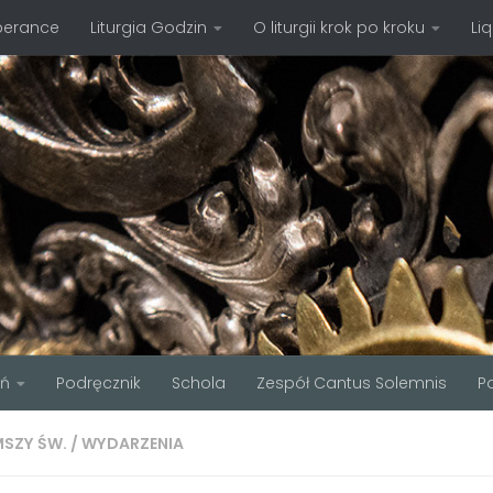
perance
Liturgia Godzin
O liturgii krok po kroku
Li
ań
Podręcznik
Schola
Zespół Cantus Solemnis
P
MSZY ŚW.
/
WYDARZENIA