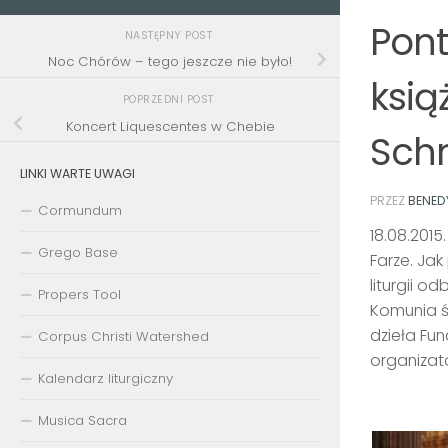
Pont
NASTĘPNY POST
Noc Chórów – tego jeszcze nie było!
ksią
POPRZEDNI POST
Koncert Liquescentes w Chebie
Sch
LINKI WARTE UWAGI
PRZEZ
BENED
Cormundum
18.08.2015
Grego Base
Farze. Jak
liturgii o
Propers Tool
Komunia ś
dzieła Fun
Corpus Christi Watershed
organizat
Kalendarz liturgiczny
Musica Sacra