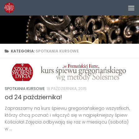
Przejdź do treści
KATEGORIA:
SPOTKANIA KURSOWE
SPOTKANIA KURSOWE
18 PAŹDZIERNIKA, 2015
od 24 października!
Zapraszamy na kurs śpiewu gregoriańskiego wszystkich,
którzy chcą poznać i włączyć się w najpiękniejszy śpiew
Kościoła! Zajęcia odbywają się raz w miesiącu (sobota)
w ...