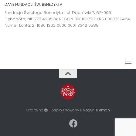
DANE FUNDACJI ŚW. BENEDYKTA
Fundacja Świętego Benedykta; ul. Dąbrówki 7; 62-006
Dębogóra; NIP 7781429574; REGON 300103720; KRS 0000239464;
Numer konta:
21 1090 1362 0000 0001 3342 0588
Oparte na
- Zaprojektowany z
Motyw Hueman