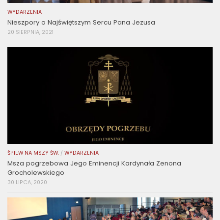
WYDARZENIA
Nieszpory o Najświętszym Sercu Pana Jezusa
20 SIERPNIA, 2021
ŚPIEW NA MSZY ŚW.
/
WYDARZENIA
Msza pogrzebowa Jego Eminencji Kardynała Zenona
Grocholewskiego
30 LIPCA, 2020