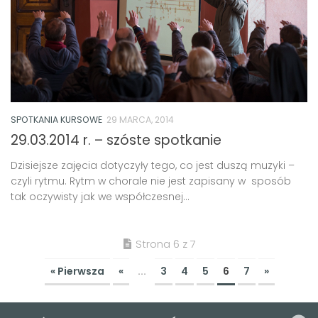
SPOTKANIA KURSOWE
29 MARCA, 2014
29.03.2014 r. – szóste spotkanie
Dzisiejsze zajęcia dotyczyły tego, co jest duszą muzyki –
czyli rytmu. Rytm w chorale nie jest zapisany w sposób
tak oczywisty jak we współczesnej...
Strona 6 z 7
« Pierwsza
«
...
3
4
5
6
7
»