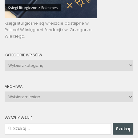
Księgi liturgiczne są wreszcie dostępne w
Polsce! W księgarni Fundacji św. Grzegorza
Wielkiego.
KATEGORIE WPISÓW
Kategorie
wpisów
ARCHIWA
Archiwa
WYSZUKIWANIE
Szukaj: