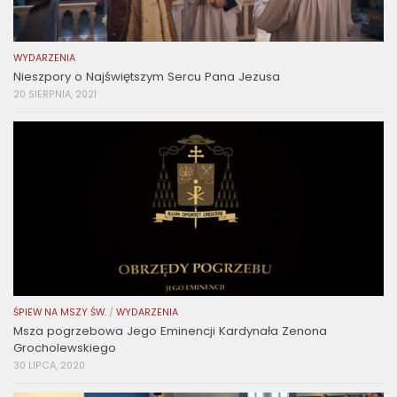
WYDARZENIA
Nieszpory o Najświętszym Sercu Pana Jezusa
20 SIERPNIA, 2021
ŚPIEW NA MSZY ŚW.
/
WYDARZENIA
Msza pogrzebowa Jego Eminencji Kardynała Zenona
Grocholewskiego
30 LIPCA, 2020