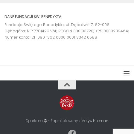
DANE FUNDACJI ŚW. BENEDYKTA
Fundacja Świętego Benedykta; ul. Dąbrówki 7; 62-006
Dębogóra; NIP 7781429574; REGON 300103720; KRS 0000239464;
Numer konta:
21 1090 1362 0000 0001 3342 0588
Oparte na
- Zaprojektowany z
Motyw Hueman