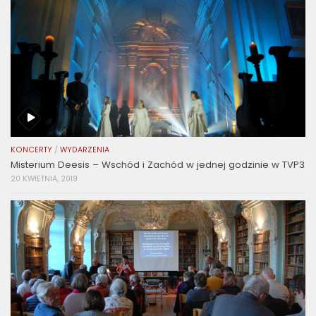
KONCERTY
/
WYDARZENIA
Misterium Deesis – Wschód i Zachód w jednej godzinie w TVP3
20 KWIETNIA, 2019