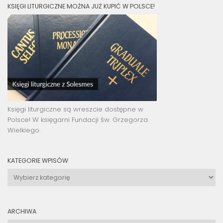
KSIĘGI LITURGICZNE MOŻNA JUŻ KUPIĆ W POLSCE!
Księgi liturgiczne są wreszcie dostępne w
Polsce! W księgarni Fundacji św. Grzegorza
Wielkiego.
KATEGORIE WPISÓW
Kategorie
wpisów
ARCHIWA