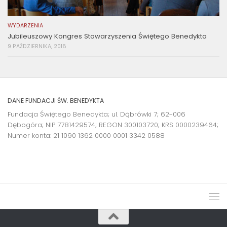
WYDARZENIA
Jubileuszowy Kongres Stowarzyszenia Świętego Benedykta
9 PAŹDZIERNIKA, 2018
DANE FUNDACJI ŚW. BENEDYKTA
Fundacja Świętego Benedykta; ul. Dąbrówki 7; 62-006
Dębogóra; NIP 7781429574; REGON 300103720; KRS 0000239464;
Numer konta:
21 1090 1362 0000 0001 3342 0588