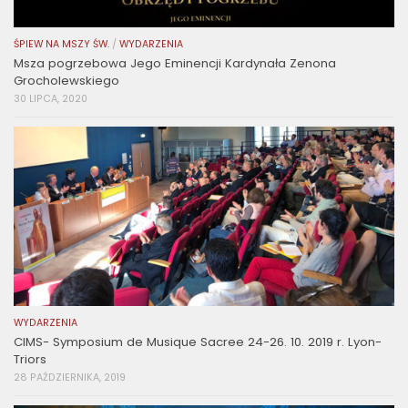
ŚPIEW NA MSZY ŚW.
/
WYDARZENIA
Msza pogrzebowa Jego Eminencji Kardynała Zenona
Grocholewskiego
30 LIPCA, 2020
WYDARZENIA
CIMS- Symposium de Musique Sacree 24-26. 10. 2019 r. Lyon-
Triors
28 PAŹDZIERNIKA, 2019