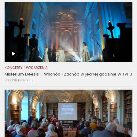
KONCERTY
/
WYDARZENIA
Misterium Deesis – Wschód i Zachód w jednej godzinie w TVP3
20 KWIETNIA, 2019