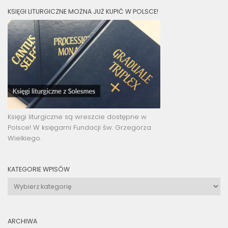
KSIĘGI LITURGICZNE MOŻNA JUŻ KUPIĆ W POLSCE!
Księgi liturgiczne są wreszcie dostępne w
Polsce! W księgarni Fundacji św. Grzegorza
Wielkiego.
KATEGORIE WPISÓW
Kategorie
wpisów
ARCHIWA