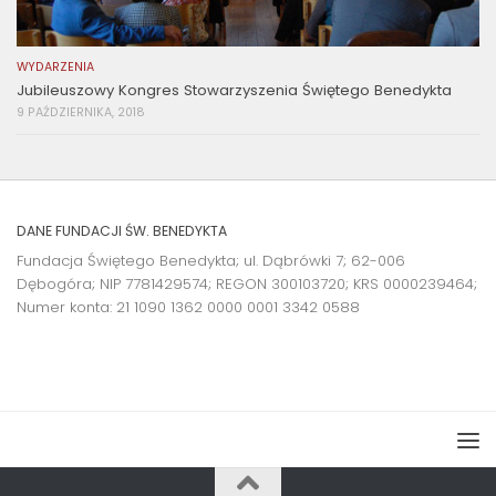
WYDARZENIA
Jubileuszowy Kongres Stowarzyszenia Świętego Benedykta
9 PAŹDZIERNIKA, 2018
DANE FUNDACJI ŚW. BENEDYKTA
Fundacja Świętego Benedykta; ul. Dąbrówki 7; 62-006
Dębogóra; NIP 7781429574; REGON 300103720; KRS 0000239464;
Numer konta:
21 1090 1362 0000 0001 3342 0588