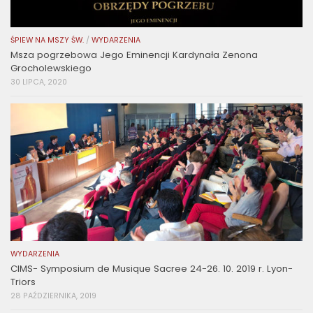
ŚPIEW NA MSZY ŚW.
/
WYDARZENIA
Msza pogrzebowa Jego Eminencji Kardynała Zenona
Grocholewskiego
30 LIPCA, 2020
WYDARZENIA
CIMS- Symposium de Musique Sacree 24-26. 10. 2019 r. Lyon-
Triors
28 PAŹDZIERNIKA, 2019