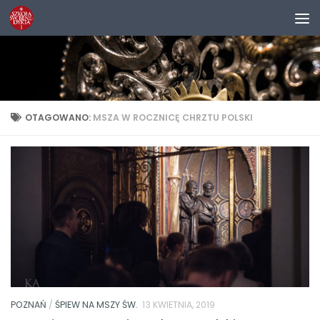
Przejdź do treści
OTAGOWANO:
MSZA W ROCZNICĘ CHRZTU POLSKI
POZNAŃ
/
ŚPIEW NA MSZY ŚW.
13 KWIETNIA, 2019