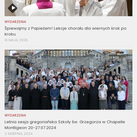
WYDARZENIA
Śpiewajmy z Papieżem! Lekcje chorału dla wiernych krok po
kroku.
16 MAJA, 2025
WYDARZENIA
Letnia sesja gregoriańska Szkoły św. Grzegorza w Chapelle
Montligeon 20-27.07.2024
2 SIERPNIA, 2024