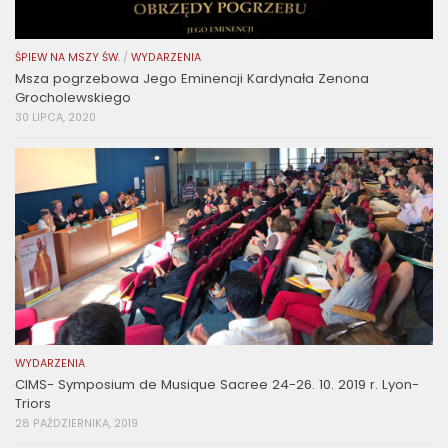
ŚPIEW NA MSZY ŚW.
/
WYDARZENIA
Msza pogrzebowa Jego Eminencji Kardynała Zenona
Grocholewskiego
30 LIPCA, 2020
WYDARZENIA
CIMS- Symposium de Musique Sacree 24-26. 10. 2019 r. Lyon-
Triors
28 PAŹDZIERNIKA, 2019