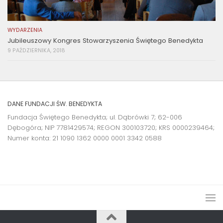
WYDARZENIA
Jubileuszowy Kongres Stowarzyszenia Świętego Benedykta
9 PAŹDZIERNIKA, 2018
DANE FUNDACJI ŚW. BENEDYKTA
Fundacja Świętego Benedykta; ul. Dąbrówki 7; 62-006
Dębogóra; NIP 7781429574; REGON 300103720; KRS 0000239464;
Numer konta:
21 1090 1362 0000 0001 3342 0588