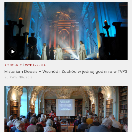
KONCERTY
/
WYDARZENIA
Misterium Deesis – Wschód i Zachód w jednej godzinie w TVP3
20 KWIETNIA, 2019