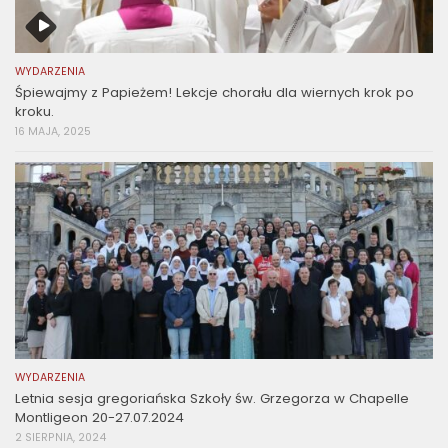
WYDARZENIA
Śpiewajmy z Papieżem! Lekcje chorału dla wiernych krok po
kroku.
16 MAJA, 2025
WYDARZENIA
Letnia sesja gregoriańska Szkoły św. Grzegorza w Chapelle
Montligeon 20-27.07.2024
2 SIERPNIA, 2024