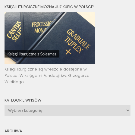
KSIĘGI LITURGICZNE MOŻNA JUŻ KUPIĆ W POLSCE!
Księgi liturgiczne są wreszcie dostępne w
Polsce! W księgarni Fundacji św. Grzegorza
Wielkiego.
KATEGORIE WPISÓW
Kategorie
wpisów
ARCHIWA