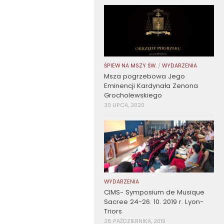
ŚPIEW NA MSZY ŚW.
/
WYDARZENIA
Msza pogrzebowa Jego
Eminencji Kardynała Zenona
Grocholewskiego
30 LIPCA, 2020
WYDARZENIA
CIMS- Symposium de Musique
Sacree 24-26. 10. 2019 r. Lyon-
Triors
28 PAŹDZIERNIKA, 2019