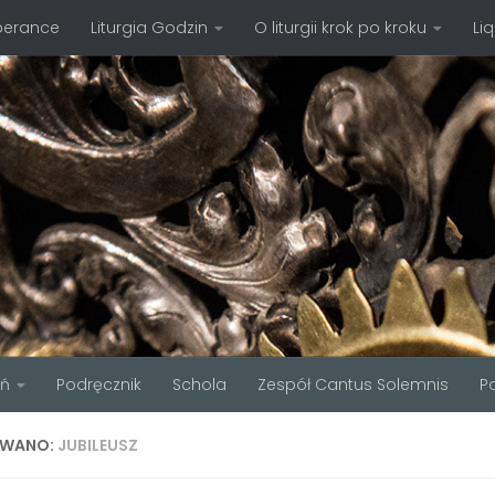
perance
Liturgia Godzin
O liturgii krok po kroku
Li
ań
Podręcznik
Schola
Zespół Cantus Solemnis
P
WANO:
JUBILEUSZ