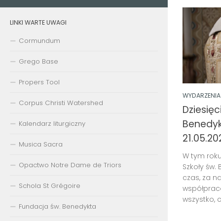
LINKI WARTE UWAGI
Cormundum
Grego Base
Propers Tool
WYDARZENIA
Corpus Christi Watershed
Dziesięc
Benedyk
Kalendarz liturgiczny
21.05.202
Musica Sacra
W tym roku
Opactwo Notre Dame de Triors
Szkoły św.
czas, za 
Schola St Grégoire
współprac
wszystko, c
Fundacja św. Benedykta