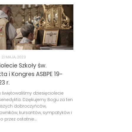
21 MAJA, 2023
iolecie Szkoły św.
ta i Kongres ASBPE 19-
3 r.
 świętowaliśmy dziesięciolecie
 Benedykta. Dziękujemy Bogu za ten
naszych dobroczyńców,
owników, kursantów, sympatyków i
o przez ostatnie...