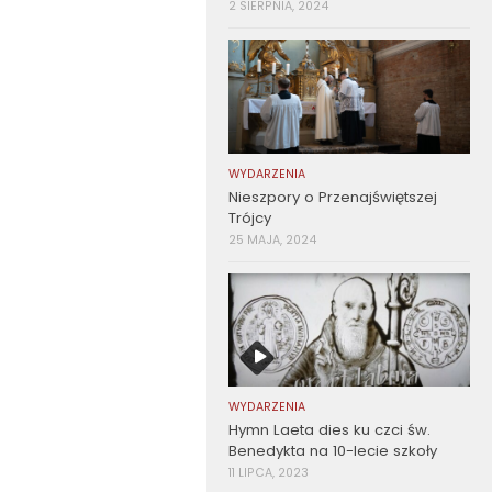
2 SIERPNIA, 2024
WYDARZENIA
Nieszpory o Przenajświętszej
Trójcy
25 MAJA, 2024
WYDARZENIA
Hymn Laeta dies ku czci św.
Benedykta na 10-lecie szkoły
11 LIPCA, 2023