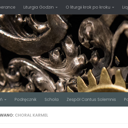
perance
Liturgia Godzin
O liturgii krok po kroku
Li
ań
Podręcznik
Schola
Zespół Cantus Solemnis
P
WANO:
CHORAL KARMEL