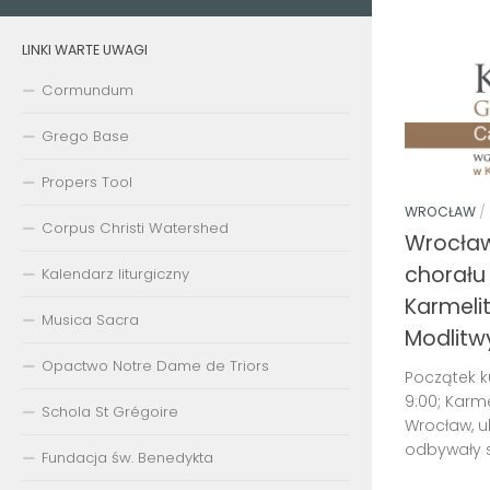
LINKI WARTE UWAGI
Cormundum
Grego Base
Propers Tool
WROCŁAW
/
Corpus Christi Watershed
Wrocław
chorału
Kalendarz liturgiczny
Karmelit
Musica Sacra
Modlitw
Opactwo Notre Dame de Triors
Początek ku
9:00; Karme
Schola St Grégoire
Wrocław, ul
odbywały s
Fundacja św. Benedykta