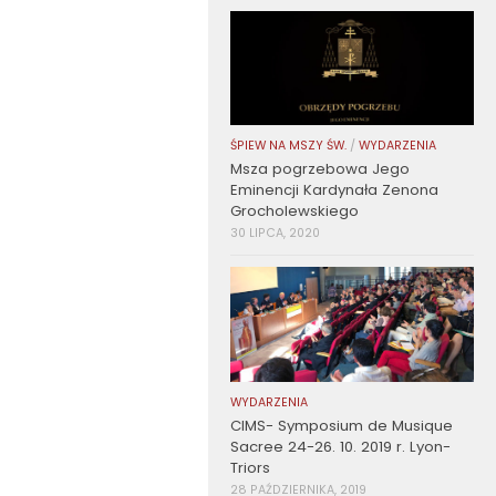
ŚPIEW NA MSZY ŚW.
/
WYDARZENIA
Msza pogrzebowa Jego
Eminencji Kardynała Zenona
Grocholewskiego
30 LIPCA, 2020
WYDARZENIA
CIMS- Symposium de Musique
Sacree 24-26. 10. 2019 r. Lyon-
Triors
28 PAŹDZIERNIKA, 2019